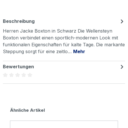
Beschreibung
Herren Jacke Boxton in Schwarz Die Wellensteyn
Boxton verbindet einen sportlich-modernen Look mit
funktionalen Eigenschaften für kalte Tage. Die markante
Steppung sorgt für eine zeitlo…
Mehr
Bewertungen
Durchschnittliche Bewertung von 0 von 5 Sternen
Produktgalerie überspringen
Ähnliche Artikel