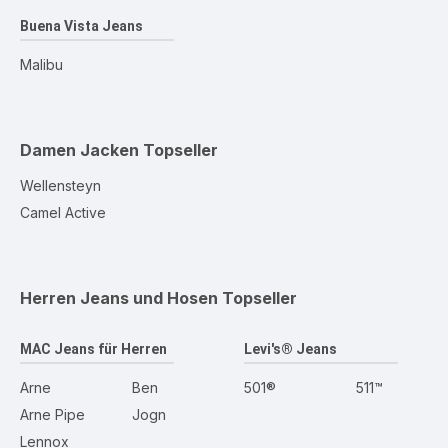
Buena Vista Jeans
Malibu
Damen Jacken
Topseller
Wellensteyn
Camel Active
Herren Jeans und Hosen
Topseller
MAC Jeans für Herren
Levi's® Jeans
Arne
Ben
501®
511™
Arne Pipe
Jogn
Lennox