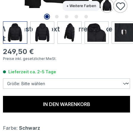
+ Weitere Farben
Wellensteyn Boxton Herren Jacke
black
249,50 €
Regulärer Preis:
Preise inkl. gesetzlicher MwSt.
Lieferzeit ca. 2-5 Tage
IN DEN WARENKORB
Farbe:
Schwarz