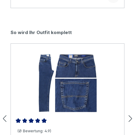
Produktgalerie überspringen
So wird Ihr Outfit komplett
Durchschnittliche Bewertung von 4.9 von 5 Sternen
(Ø Bewertung: 4.9)