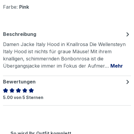
Farbe:
Pink
Beschreibung
Damen Jacke Italy Hood in Knallrosa Die Wellensteyn
Italy Hood ist nichts für graue Mäuse! Mit ihrem
knalligen, schimmernden Bonbonrosa ist die
Übergangsjacke immer im Fokus der Aufmer…
Mehr
Bewertungen
Durchschnittliche Bewertung von 5 von 5 Sternen
5.00 von 5 Sternen
Produktgalerie überspringen
So wird Ihr Outfit komplett