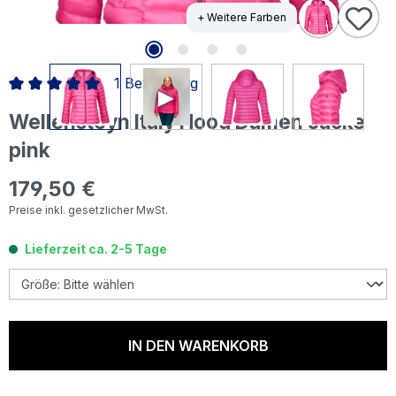
+ Weitere Farben
1 Bewertung
Durchschnittliche Bewertung von 5 von 5 Sternen
Wellensteyn Italy Hood Damen Jacke
pink
179,50 €
Regulärer Preis:
Preise inkl. gesetzlicher MwSt.
Lieferzeit ca. 2-5 Tage
IN DEN WARENKORB