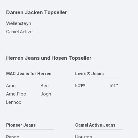
Damen Jacken
Topseller
Wellensteyn
Camel Active
Herren Jeans und Hosen
Topseller
MAC Jeans für Herren
Levi's® Jeans
Arne
Ben
501®
511™
Arne Pipe
Jogn
Lennox
Pioneer Jeans
Camel Active Jeans
Rando
Houston