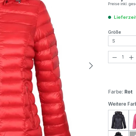
Preise inkl. ge
Lieferzei
auswä
Größe
Produkt
Farbe:
Rot
Weitere Far
Wellens