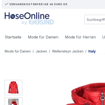
VERSANDKOSTENFREI AB 45 EURO DE
m Hauptinhalt springen
Zur Suche springen
Zur Hauptnavigation springen
Startseite
Mode für Damen
Mode für Herren
U
/
/
/
Mode für Damen
Jacken
Wellensteyn Jacken
Italy
Bildergalerie überspringen