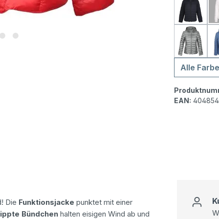
Wellens
Wellens
Alle Farb
Produktnum
EAN:
404854
K
d! Die
Funktionsjacke
punktet mit einer
Wi
ippte Bündchen
halten eisigen Wind ab und