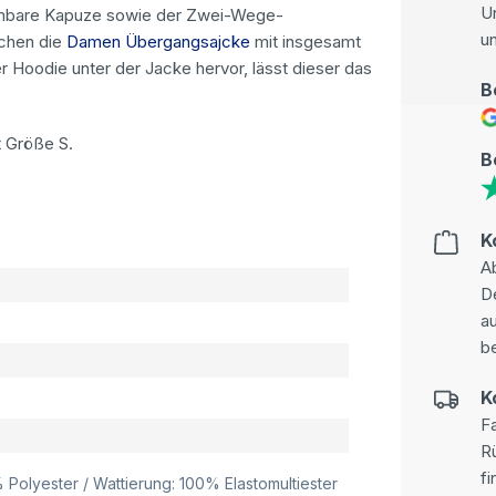
U
ehmbare Kapuze sowie der Zwei-Wege-
u
achen die
Damen Übergangsajcke
mit insgesamt
er Hoodie unter der Jacke hervor, lässt dieser das
B
t Größe S.
B
K
Ab
D
au
be
K
Fa
R
fi
 Polyester / Wattierung: 100% Elastomultiester