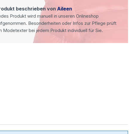
rodukt beschrieben von
Aileen
des Produkt wird manuell in unseren Onlineshop
ufgenommen. Besonderheiten oder Infos zur Pflege prüft
n Modetexter bei jedem Produkt individuell für Sie.