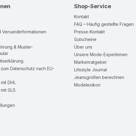
onen
Shop-Service
Kontakt
FAQ – Häufig gestellte Fragen
d Versandinformationen
Presse-Kontakt
Gutscheine
ehrung & Muster-
Über uns
ular
Unsere Mode-Expertinnen
itserklärung
Markenratgeber
n zum Datenschutz nach EU-
Lifestyle Journal
Jeansgrößen berechnen
mit DHL
Modelexikon
mit GLS
t
llungen