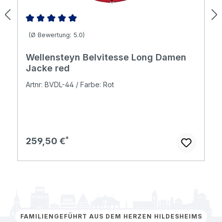
Durchschnittliche Bewertung von 5 von 5 Sternen
(Ø Bewertung: 5.0)
Wellensteyn Belvitesse Long Damen
Jacke red
Artnr: BVDL-44 / Farbe: Rot
Regulärer Preis:
259,50 €
FAMILIENGEFÜHRT AUS DEM HERZEN HILDESHEIMS