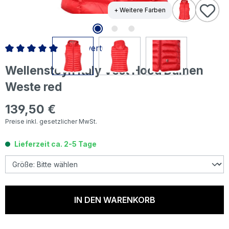
+ Weitere Farben
4 Bewertungen
Durchschnittliche Bewertung von 5 von 5 Sternen
Wellensteyn Italy Vest Hood Damen
Weste red
139,50 €
Regulärer Preis:
Preise inkl. gesetzlicher MwSt.
Lieferzeit ca. 2-5 Tage
IN DEN WARENKORB