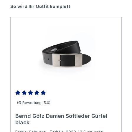
Produktgalerie überspringen
So wird Ihr Outfit komplett
Durchschnittliche Bewertung von 5 von 5 Sternen
(Ø Bewertung: 5.0)
Bernd Götz Damen Softleder Gürtel
black