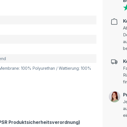
B
K
Ab
D
au
be
end
K
Fa
/ Membrane: 100% Polyurethan / Wattierung: 100%
R
fi
P
Je
a
ei
GPSR Produktsicherheitsverordnung)