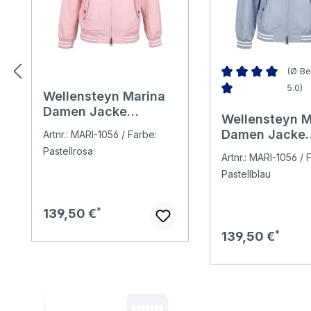
(Ø Be
5.0)
Wellensteyn Marina
Durchschnittliche 
Damen Jacke
Wellensteyn M
antiquepink/cocos
Damen Jacke
Artnr.: MARI-1056 / Farbe:
duskblue/coc
Pastellrosa
Artnr.: MARI-1056 / 
Pastellblau
Regulärer Preis:
139,50 €
Regulärer Preis:
139,50 €