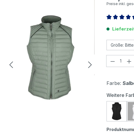
Preise inkl. ge
Durchschnitt
Lieferzei
Produkt
Farbe:
Salb
Weitere Far
Wellen
Produktnum