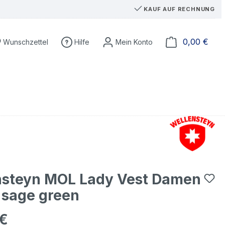
KAUF AUF RECHNUNG
Du hast 0 Produkte auf dem Merkzettel
Ware
0,00 €
Wunschzettel
Hilfe
nsteyn MOL Lady Vest Damen
 sage green
 €
eis: