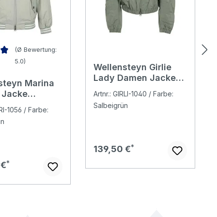
(Ø Bewertung:
5.0)
Wellensteyn Girlie
nen
nittliche Bewertung von 5 von 5 Sternen
Lady Damen Jacke
steyn Marina
salbei
 Jacke
Artnr.: GIRLI-1040 / Farbe:
lbei/cocos
Salbeigrün
RI-1056 / Farbe:
ün
Regulärer Preis:
139,50 €
er Preis:
 €