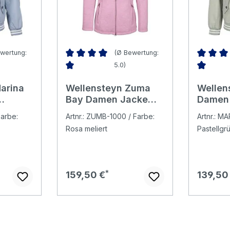
wertung:
(Ø Bewertung:
5.0)
Bewertung von 5 von 5 Sternen
Durchschnittliche Bewertung von 5 von 5 Ster
Durchsch
arina
Wellensteyn Zuma
Wellen
Bay Damen Jacke
Damen
os
pinkmelange
lightsa
Farbe:
Artnr.: ZUMB-1000 / Farbe:
Artnr.: MA
Rosa meliert
Pastellgr
Regulärer Preis:
Regulär
159,50 €
139,50