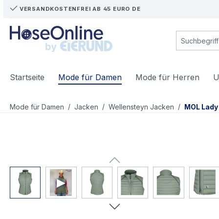
VERSANDKOSTENFREI AB 45 EURO DE
m Hauptinhalt springen
Zur Suche springen
Zur Hauptnavigation springen
Startseite
Mode für Damen
Mode für Herren
U
/
/
/
Mode für Damen
Jacken
Wellensteyn Jacken
MOL Lady
Bildergalerie überspringen