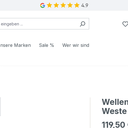
4.9
nsere Marken
Sale %
Wer wir sind
Welle
Weste
119,50
Regulärer Pr