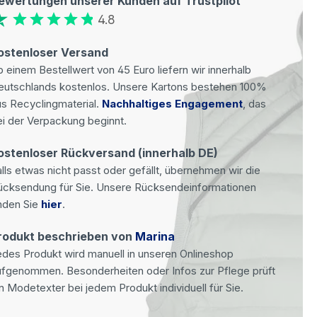
ewertungen unserer Kunden auf Trustpilot
4.8
ostenloser Versand
 einem Bestellwert von 45 Euro liefern wir innerhalb
eutschlands kostenlos. Unsere Kartons bestehen 100%
s Recyclingmaterial.
Nachhaltiges Engagement
, das
i der Verpackung beginnt.
ostenloser Rückversand (innerhalb DE)
lls etwas nicht passt oder gefällt, übernehmen wir die
ücksendung für Sie. Unsere Rücksendeinformationen
nden Sie
hier
.
rodukt beschrieben von
Marina
des Produkt wird manuell in unseren Onlineshop
ufgenommen. Besonderheiten oder Infos zur Pflege prüft
n Modetexter bei jedem Produkt individuell für Sie.