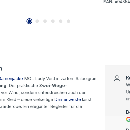
EAN:
404854
n
K
Damenjacke
MOL Lady Vest in zartem Salbeigrün
Wi
ung
. Der praktische
Zwei-Wege-
U
z vor Wind, sondern unterstreichen auch den
u
m Kleid – diese vielseitige
Damenweste
lässt
arderobe. Ein eleganter Begleiter für die
B