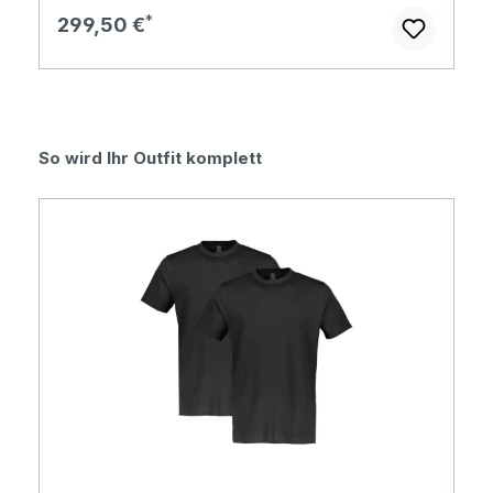
Regulärer Preis:
299,50 €
Produktgalerie überspringen
So wird Ihr Outfit komplett