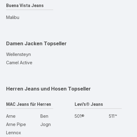
Buena Vista Jeans
Malibu
Damen Jacken
Topseller
Wellensteyn
Camel Active
Herren Jeans und Hosen
Topseller
MAC Jeans für Herren
Levi's® Jeans
Arne
Ben
501®
511™
Arne Pipe
Jogn
Lennox