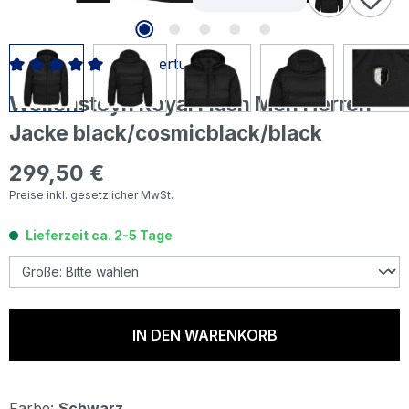
1 Bewertung
Durchschnittliche Bewertung von 5 von 5 Sternen
Wellensteyn Royal Flash Men Herren
Jacke black/cosmicblack/black
299,50 €
Regulärer Preis:
Preise inkl. gesetzlicher MwSt.
Lieferzeit ca. 2-5 Tage
IN DEN WARENKORB
Farbe:
Schwarz