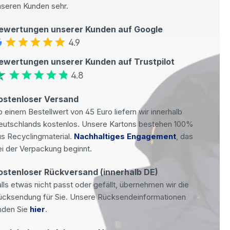
nseren Kunden sehr.
ewertungen unserer Kunden auf Google
4.9
ewertungen unserer Kunden auf Trustpilot
4.8
ostenloser Versand
 einem Bestellwert von 45 Euro liefern wir innerhalb
eutschlands kostenlos. Unsere Kartons bestehen 100%
s Recyclingmaterial.
Nachhaltiges Engagement
, das
i der Verpackung beginnt.
ostenloser Rückversand (innerhalb DE)
lls etwas nicht passt oder gefällt, übernehmen wir die
ücksendung für Sie. Unsere Rücksendeinformationen
nden Sie
hier
.