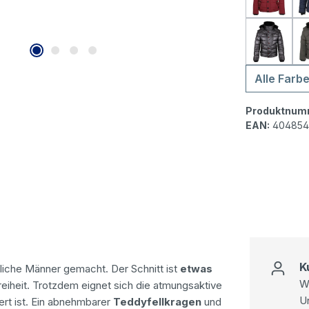
Wellens
Wellens
Alle Farb
Produktnum
EAN:
404854
K
tliche Männer gemacht. Der Schnitt ist
etwas
Wi
iheit. Trotzdem eignet sich die atmungsaktive
U
ert ist. Ein abnehmbarer
Teddyfellkragen
und