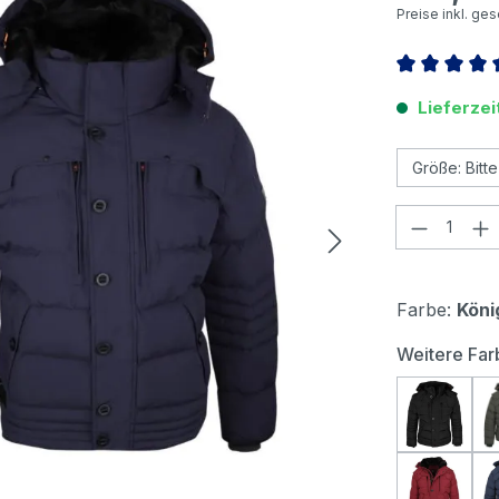
Preise inkl. ge
Durchschnitt
Lieferzei
Produkt
Farbe:
Köni
Weitere Far
Wellens