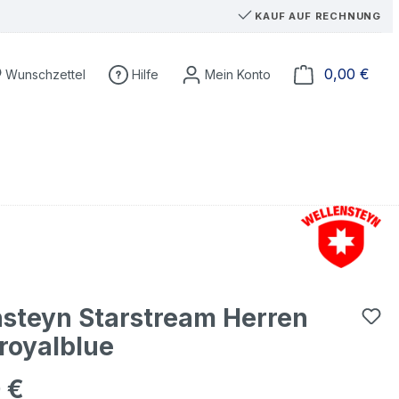
KAUF AUF RECHNUNG
Du hast 0 Produkte auf dem Merkzettel
Ware
0,00 €
Wunschzettel
Hilfe
steyn Starstream Herren
royalblue
 €
eis: