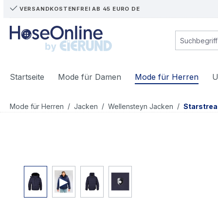
VERSANDKOSTENFREI AB 45 EURO DE
m Hauptinhalt springen
Zur Suche springen
Zur Hauptnavigation springen
Startseite
Mode für Damen
Mode für Herren
U
/
/
/
Mode für Herren
Jacken
Wellensteyn Jacken
Starstre
Bildergalerie überspringen