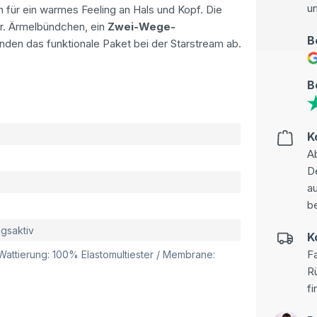
u
 für ein warmes Feeling an Hals und Kopf. Die
ar. Ärmelbündchen, ein
Zwei-Wege-
B
unden das funktionale Paket bei der Starstream ab.
B
K
Ab
D
au
be
gsaktiv
K
Fa
 Wattierung: 100% Elastomultiester / Membrane:
R
fi