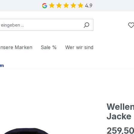
4.9
nsere Marken
Sale %
Wer wir sind
am
Wellen
Jacke 
259,50
Regulärer Pr