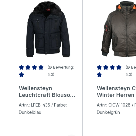
(Ø Bewertung:
(Ø Be
5.0)
5.0)
Durchschnittliche Bewertung von 5 von 5 Sternen
Durchschnittliche 
Wellensteyn
Wellensteyn C
Leuchtcraft Blouson
Winter Herren
Herren Jacke
darkarmy
Artnr.: LFEB-435 / Farbe:
Artnr: CICW-1028 / 
midnightblue
Dunkelblau
Dunkelgrün