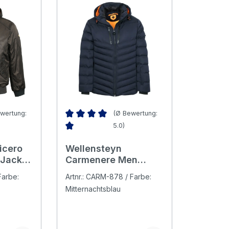
wertung:
(Ø Bewertung:
5.0)
Bewertung von 5 von 5 Sternen
Durchschnittliche Bewertung von 5 von 5 Ster
icero
Wellensteyn
 Jacke
Carmenere Men
Herren Jacke
Farbe:
Artnr.: CARM-878 / Farbe:
midnightblue
Mitternachtsblau