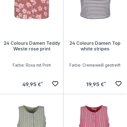
24 Colours Damen Teddy
24 Colours Damen Top
Weste rose print
white stripes
Farbe: Rosa mit Print
Farbe: Cremeweiß gestreift
Regulärer Preis:
Regulärer Preis:
49,95 €
19,95 €