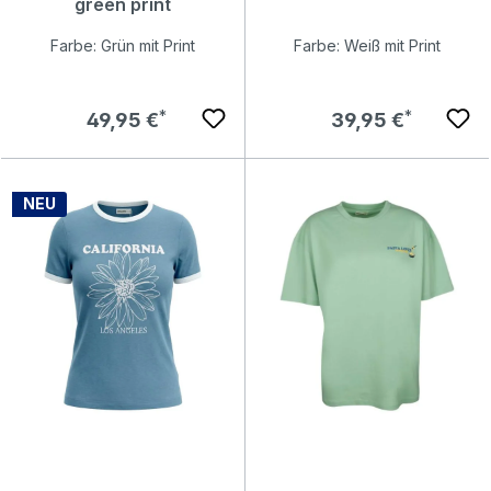
green print
Farbe: Grün mit Print
Farbe: Weiß mit Print
Regulärer Preis:
Regulärer Preis:
49,95 €
39,95 €
NEU