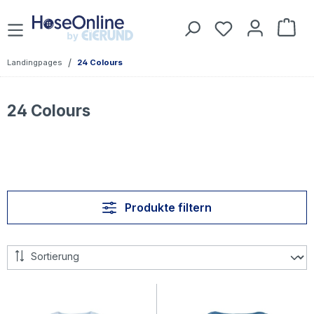
Zum Hauptinhalt springen
Du hast 0 Prod
War
/
Landingpages
24 Colours
24 Colours
Produkte filtern