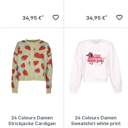
Regulärer Preis:
Regulärer Preis:
34,95 €
34,95 €
24 Colours Damen
24 Colours Damen
Strickjacke Cardigan
Sweatshirt white print