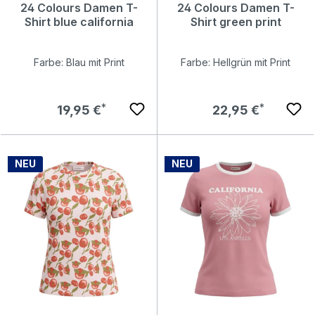
24 Colours Damen T-
24 Colours Damen T-
Shirt blue california
Shirt green print
Farbe: Blau mit Print
Farbe: Hellgrün mit Print
Regulärer Preis:
Regulärer Preis:
19,95 €
22,95 €
NEU
NEU