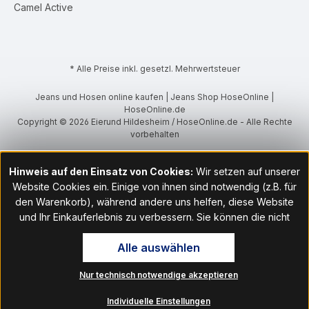
Camel Active
* Alle Preise inkl. gesetzl. Mehrwertsteuer
Jeans und Hosen online kaufen | Jeans Shop HoseOnline |
HoseOnline.de
Copyright © 2026 Eierund Hildesheim / HoseOnline.de - Alle Rechte
vorbehalten
Hinweis auf den Einsatz von Cookies:
Wir setzen auf unserer
Website Cookies ein. Einige von ihnen sind notwendig (z.B. für
den Warenkorb), während andere uns helfen, diese Website
und Ihr Einkauferlebnis zu verbessern. Sie können die nicht
notwendigen Cookies mit Klick auf „OK“ akzeptieren oder per
Alle auswählen
Klick auf "Nur technisch notwendige akzeptieren" ablehnen. Den
Zugang zu den Cookie-Einstellungen finden Sie im Fußbereich
Nur technisch notwendige akzeptieren
unserer Website im Menüpunkt „Informationen“. Dort können Sie
die Einstellungen jederzeit ändern.
Individuelle Einstellungen