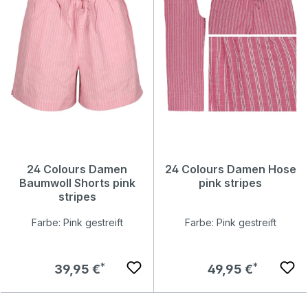
24 Colours Damen
24 Colours Damen Hose
Baumwoll Shorts pink
pink stripes
stripes
Farbe: Pink gestreift
Farbe: Pink gestreift
Regulärer Preis:
Regulärer Preis:
39,95 €
49,95 €