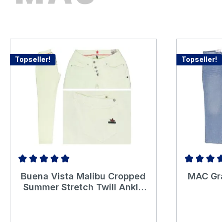
Topseller!
Topseller!
Durchschnittliche Bewertung von 5 von 5 Sternen
Durchschni
Buena Vista Malibu Cropped
MAC Gra
Summer Stretch Twill Ankle
Baumwollhose buttermilk