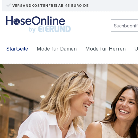
VERSANDKOSTENFREI AB 45 EURO DE
m Hauptinhalt springen
Zur Suche springen
Zur Hauptnavigation springen
Startseite
Mode für Damen
Mode für Herren
U