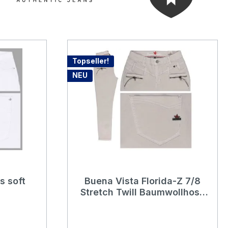
Topseller!
NEU
g von 4.76 von 5 Sternen
s soft
Buena Vista Florida-Z 7/8
Stretch Twill Baumwollhose
kreide