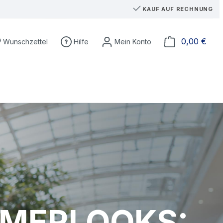
KAUF AUF RECHNUNG
Du hast 0 Produkte auf dem Merkzettel
Ware
0,00 €
Wunschzettel
Hilfe
MERLOOKS: