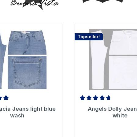
Topseller!
ttliche Bewertung von 5 von 5 Sternen
Durchschnittliche Bewertun
cia Jeans light blue
Angels Dolly Jean
wash
white