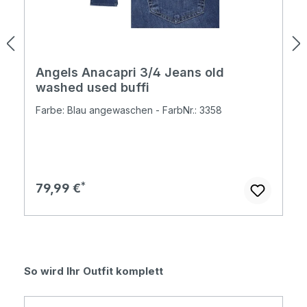
Angels Anacapri 3/4 Jeans old
washed used buffi
Farbe: Blau angewaschen - FarbNr.: 3358
Regulärer Preis:
79,99 €
Produktgalerie überspringen
So wird Ihr Outfit komplett