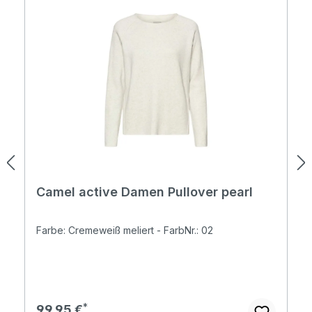
Camel active Damen Pullover pearl
Farbe: Cremeweiß meliert - FarbNr.: 02
Regulärer Preis:
99,95 €