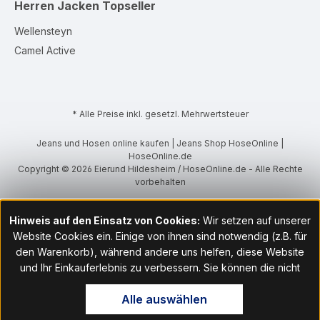
Herren Jacken
Topseller
Wellensteyn
Camel Active
* Alle Preise inkl. gesetzl. Mehrwertsteuer
Jeans und Hosen online kaufen | Jeans Shop HoseOnline |
HoseOnline.de
Copyright © 2026 Eierund Hildesheim / HoseOnline.de - Alle Rechte
vorbehalten
Hinweis auf den Einsatz von Cookies:
Wir setzen auf unserer
Website Cookies ein. Einige von ihnen sind notwendig (z.B. für
den Warenkorb), während andere uns helfen, diese Website
und Ihr Einkauferlebnis zu verbessern. Sie können die nicht
notwendigen Cookies mit Klick auf „OK“ akzeptieren oder per
Alle auswählen
Klick auf "Nur technisch notwendige akzeptieren" ablehnen. Den
Zugang zu den Cookie-Einstellungen finden Sie im Fußbereich