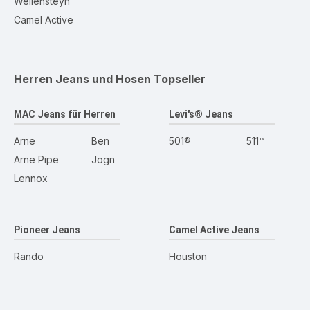
Wellensteyn
Camel Active
Herren Jeans und Hosen
Topseller
MAC Jeans für Herren
Levi's® Jeans
Arne
Ben
501®
511™
Arne Pipe
Jogn
Lennox
Pioneer Jeans
Camel Active Jeans
Rando
Houston