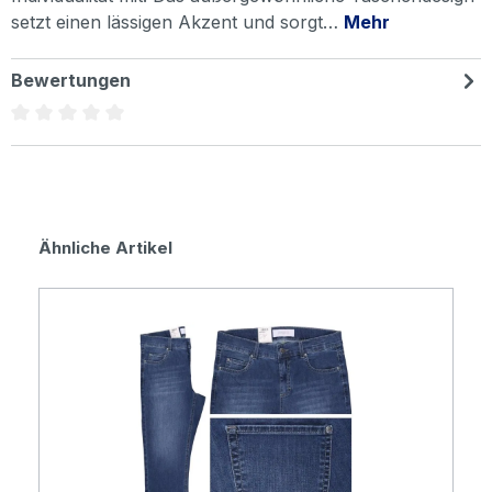
setzt einen lässigen Akzent und sorgt…
Mehr
Bewertungen
Durchschnittliche Bewertung von 0 von 5 Sternen
Produktgalerie überspringen
Ähnliche Artikel