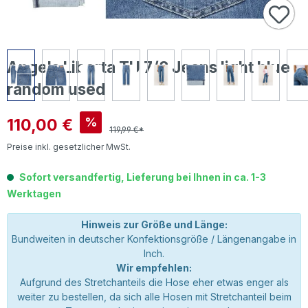
Angels Liberta TU 7/8 Jeans light blue
random used
Verkaufspreis:
110,00 €
%
119,99 €*
Preise inkl. gesetzlicher MwSt.
Sofort versandfertig, Lieferung bei Ihnen in ca. 1-3
Werktagen
Hinweis zur Größe und Länge:
Bundweiten in deutscher Konfektionsgröße / Längenangabe in
Inch.
Wir empfehlen:
Aufgrund des Stretchanteils die Hose eher etwas enger als
weiter zu bestellen, da sich alle Hosen mit Stretchanteil beim