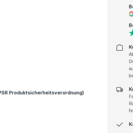
B
B
K
Ab
D
au
be
K
GPSR Produktsicherheitsverordnung)
Fa
R
fi
K