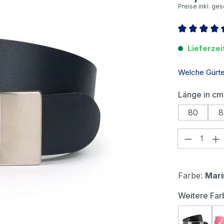
Preise inkl. ge
Durchschnitt
Lieferzei
Welche Gürtel
Länge in cm
80
8
Produkt
Farbe:
Mari
Weitere Far