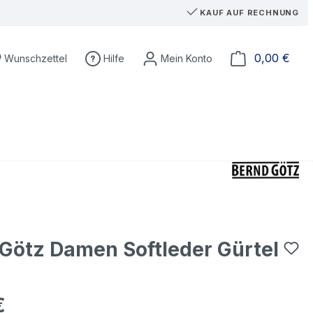
KAUF AUF RECHNUNG
Du hast 0 Produkte auf dem Merkzettel
Ware
0,00 €
Wunschzettel
Hilfe
Götz Damen Softleder Gürtel
€
eis: