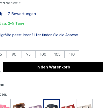
setzlicher MwSt.
7 Bewertungen
liche Bewertung von 4.86 von 5 Sternen
t ca. 2-5 Tage
größe passt Ihnen? Hier finden Sie die Antwort.
auswählen
5
90
95
100
105
110
 Anzahl: Gib den gewünschten Wert ein 
In den Warenkorb
ne
auswählen
ben: