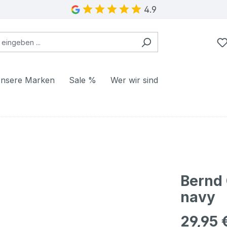
4.9
nsere Marken
Sale %
Wer wir sind
Bernd 
navy
29,95 
Regulärer Pr