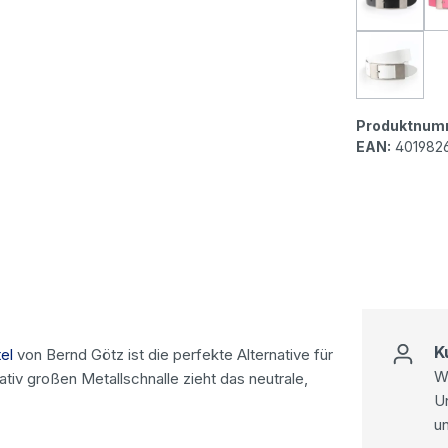
Bernd G
Bernd G
Produktnum
EAN:
401982
K
el
von Bernd Götz ist die perfekte Alternative für
Wi
tiv großen Metallschnalle zieht das neutrale,
U
u