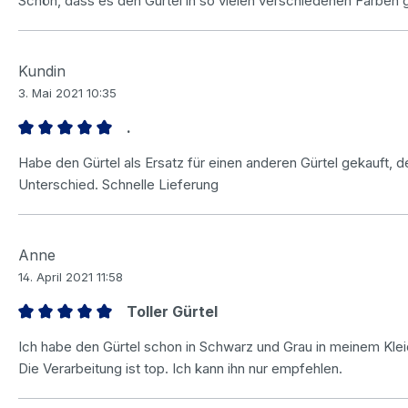
Schön, dass es den Gürtel in so vielen verschiedenen Farben gi
Kundin
3. Mai 2021 10:35
.
Bewertung mit 5 von 5 Sternen
Habe den Gürtel als Ersatz für einen anderen Gürtel gekauft, 
Unterschied. Schnelle Lieferung
Anne
14. April 2021 11:58
Toller Gürtel
Bewertung mit 5 von 5 Sternen
Ich habe den Gürtel schon in Schwarz und Grau in meinem Klei
Die Verarbeitung ist top. Ich kann ihn nur empfehlen.