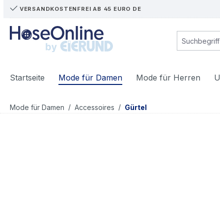
VERSANDKOSTENFREI AB 45 EURO DE
m Hauptinhalt springen
Zur Suche springen
Zur Hauptnavigation springen
Startseite
Mode für Damen
Mode für Herren
U
/
/
Mode für Damen
Accessoires
Gürtel
Bildergalerie überspringen