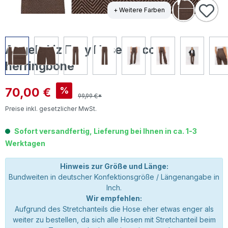
+ Weitere Farben
Angels Liz Easy Hose mocca
herringbone
Verkaufspreis:
70,00 €
%
99,99 €*
Preise inkl. gesetzlicher MwSt.
Sofort versandfertig, Lieferung bei Ihnen in ca. 1-3
Werktagen
Hinweis zur Größe und Länge:
Bundweiten in deutscher Konfektionsgröße / Längenangabe in
Inch.
Wir empfehlen:
Aufgrund des Stretchanteils die Hose eher etwas enger als
weiter zu bestellen, da sich alle Hosen mit Stretchanteil beim