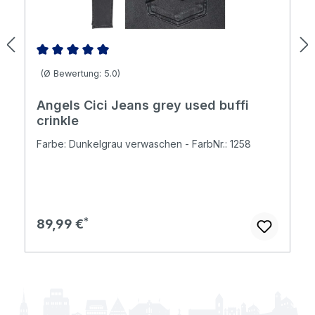
Durchschnittliche Bewertung von 5 von 5 Sternen
(Ø Bewertung: 5.0)
Angels Cici Jeans grey used buffi
crinkle
Farbe: Dunkelgrau verwaschen - FarbNr.: 1258
Regulärer Preis:
89,99 €