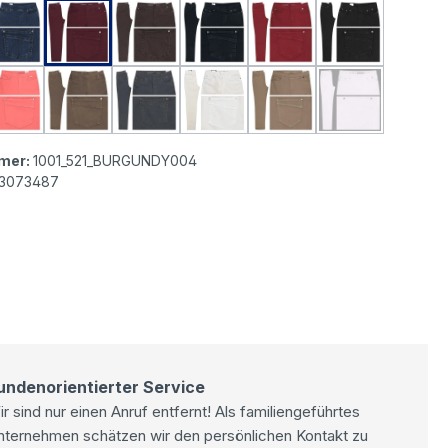
ntana Angelika Röhre Jump in Jeans bleached blue
Anna Montana Angelika Röhre Jump in Jeans blue ston
Anna Montana Angelika Röhre Jump in Jeans 
Anna Montana Angelika Röhre Jump in
Anna Montana Angelika Röhre
Anna Montana Angeli
Anna Montan
ntana Angelika Röhre Jump in Jeans linen
Anna Montana Angelika Röhre Jump in Jeans melon
Anna Montana Angelika Röhre Jump in Jeans n
Anna Montana Angelika Röhre Jump in 
Anna Montana Angelika Röhre
Anna Montana Angeli
Anna Montan
mer:
1001_521_BURGUNDY004
3073487
undenorientierter Service
r sind nur einen Anruf entfernt! Als familiengeführtes
nternehmen schätzen wir den persönlichen Kontakt zu