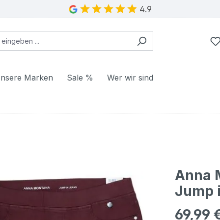
4.9
nsere Marken
Sale %
Wer wir sind
Anna 
Jump 
69,99 
Regulärer Pr