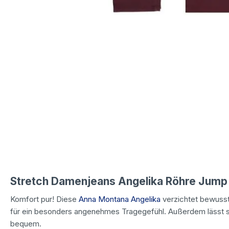
Stretch Damenjeans Angelika Röhre Jump i
Komfort pur! Diese
Anna Montana Angelika
verzichtet bewusst
für ein besonders angenehmes Tragegefühl. Außerdem lässt sie 
bequem.