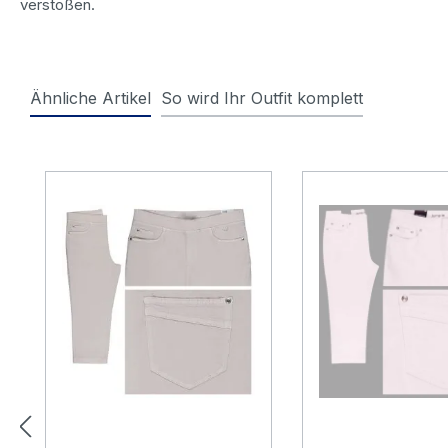
verstoßen.
Ähnliche Artikel
So wird Ihr Outfit komplett
Produktgalerie überspringen