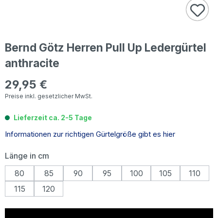
Bernd Götz Herren Pull Up Ledergürtel
anthracite
29,95 €
Regulärer Preis:
Preise inkl. gesetzlicher MwSt.
Lieferzeit ca. 2-5 Tage
Informationen zur richtigen Gürtelgröße gibt es hier
auswählen
Länge in cm
80
85
90
95
100
105
110
115
120