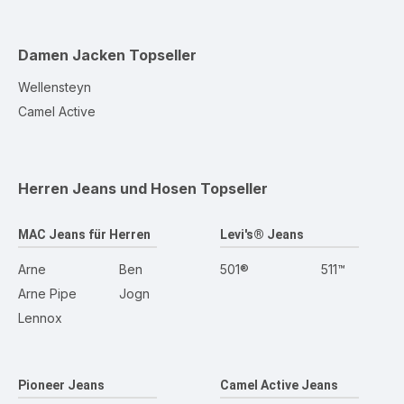
Damen Jacken
Topseller
Wellensteyn
Camel Active
Herren Jeans und Hosen
Topseller
MAC Jeans für Herren
Levi's® Jeans
Arne
Ben
501®
511™
Arne Pipe
Jogn
Lennox
Pioneer Jeans
Camel Active Jeans