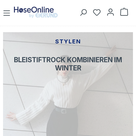
Zum Hauptinhalt springen
Du hast 0 Prod
War
STYLEN
BLEISTIFTROCK KOMBINIEREN IM
WINTER