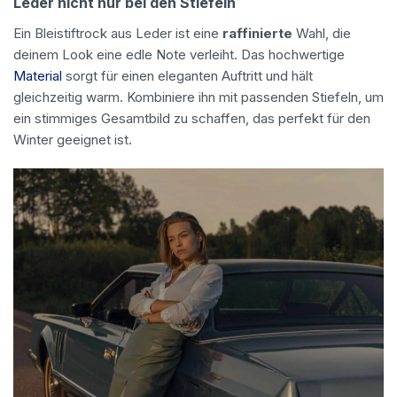
Leder nicht nur bei den Stiefeln
Ein Bleistiftrock aus Leder ist eine
raffinierte
Wahl, die
deinem Look eine edle Note verleiht. Das hochwertige
Material
sorgt für einen eleganten Auftritt und hält
gleichzeitig warm. Kombiniere ihn mit passenden Stiefeln, um
ein stimmiges Gesamtbild zu schaffen, das perfekt für den
Winter geeignet ist.