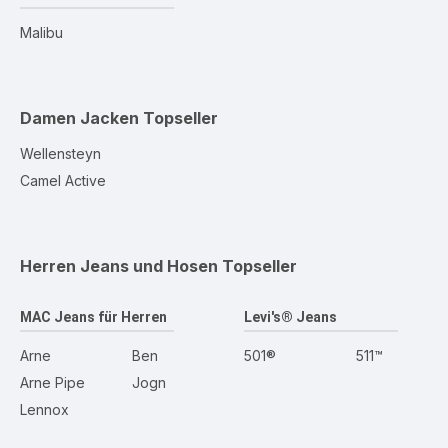
Malibu
Damen Jacken
Topseller
Wellensteyn
Camel Active
Herren Jeans und Hosen
Topseller
MAC Jeans für Herren
Levi's® Jeans
Arne
Ben
501®
511™
Arne Pipe
Jogn
Lennox