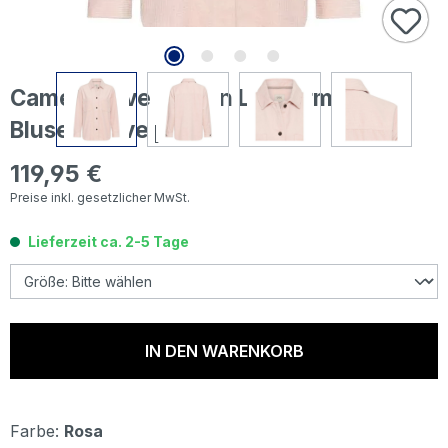
Camel active Damen Langarm Cord
Bluse mauve pink
119,95 €
Regulärer Preis:
Preise inkl. gesetzlicher MwSt.
Lieferzeit ca. 2-5 Tage
IN DEN WARENKORB
Farbe:
Rosa