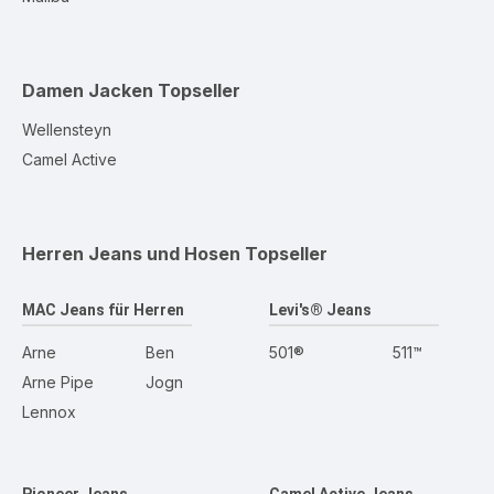
Damen Jacken
Topseller
Wellensteyn
Camel Active
Herren Jeans und Hosen
Topseller
MAC Jeans für Herren
Levi's® Jeans
Arne
Ben
501®
511™
Arne Pipe
Jogn
Lennox