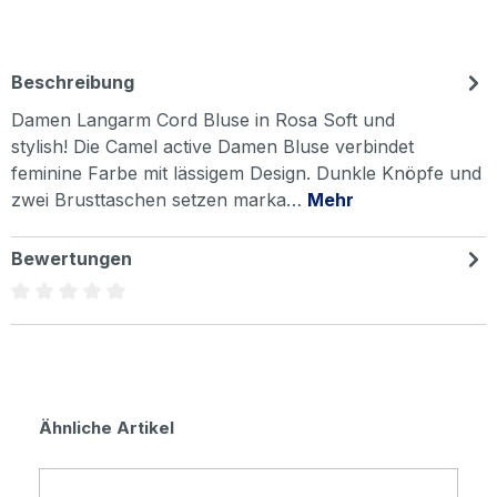
Beschreibung
Damen Langarm Cord Bluse in Rosa Soft und
stylish! Die Camel active Damen Bluse verbindet
feminine Farbe mit lässigem Design. Dunkle Knöpfe und
zwei Brusttaschen setzen marka…
Mehr
Bewertungen
Durchschnittliche Bewertung von 0 von 5 Sternen
Produktgalerie überspringen
Ähnliche Artikel