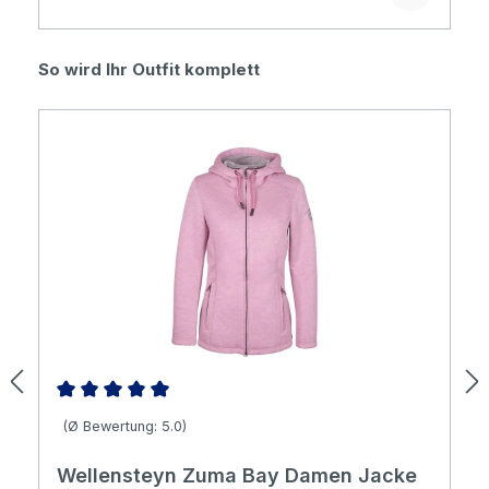
Produktgalerie überspringen
So wird Ihr Outfit komplett
Durchschnittliche Bewertung von 5 von 5 Sternen
(Ø Bewertung: 5.0)
Wellensteyn Zuma Bay Damen Jacke