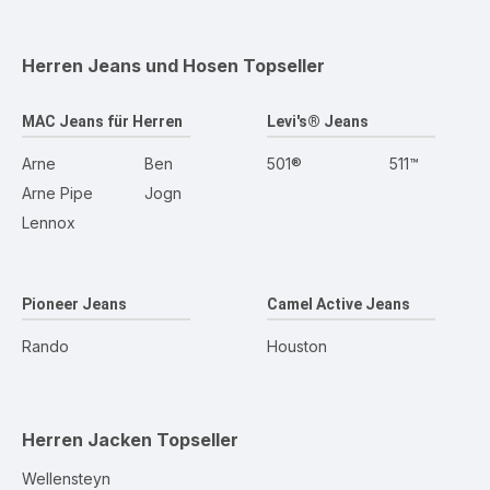
Herren Jeans und Hosen
Topseller
MAC Jeans für Herren
Levi's® Jeans
Arne
Ben
501®
511™
Arne Pipe
Jogn
Lennox
Pioneer Jeans
Camel Active Jeans
Rando
Houston
Herren Jacken
Topseller
Wellensteyn