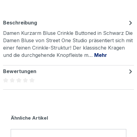
Beschreibung
Damen Kurzarm Bluse Crinkle Buttoned in Schwarz Die
Damen Bluse von Street One Studio präsentiert sich mit
einer feinen Crinkle-Struktur! Der klassische Kragen
und die durchgehende Knopfleiste m…
Mehr
Bewertungen
Durchschnittliche Bewertung von 0 von 5 Sternen
Produktgalerie überspringen
Ähnliche Artikel