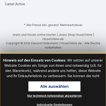
Camel Active
* Alle Preise inkl. gesetzl. Mehrwertsteuer
Jeans und Hosen online kaufen | Jeans Shop HoseOnline |
HoseOnline.de
Copyright © 2026 Eierund Hildesheim / HoseOnline.de - Alle Rechte
vorbehalten
Hinweis auf den Einsatz von Cookies:
Wir setzen auf unserer
Website Cookies ein. Einige von ihnen sind notwendig (z.B. für
den Warenkorb), während andere uns helfen, diese Website
und Ihr Einkauferlebnis zu verbessern. Sie können die nicht
notwendigen Cookies mit Klick auf „OK“ akzeptieren oder per
Alle auswählen
Klick auf "Nur technisch notwendige akzeptieren" ablehnen. Den
Zugang zu den Cookie-Einstellungen finden Sie im Fußbereich
Nur technisch notwendige akzeptieren
unserer Website im Menüpunkt „Informationen“. Dort können Sie
die Einstellungen jederzeit ändern.
Individuelle Einstellungen