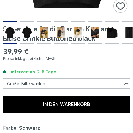
Street One Studio Damen Kurzarm
Bluse Crinkle Buttoned black
39,99 €
Regulärer Preis:
Preise inkl. gesetzlicher MwSt.
Lieferzeit ca. 2-5 Tage
IN DEN WARENKORB
Farbe:
Schwarz