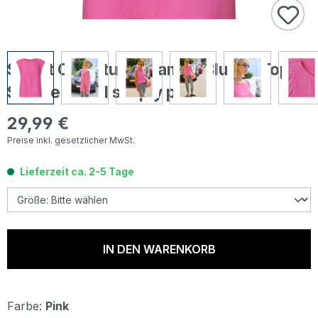
Street One Studio Damen Blusen Top
Sleeve Detail simply pink
29,99 €
Regulärer Preis:
Preise inkl. gesetzlicher MwSt.
Lieferzeit ca. 2-5 Tage
IN DEN WARENKORB
Farbe:
Pink