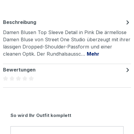
Beschreibung
Damen Blusen Top Sleeve Detail in Pink Die ärmellose
Damen Bluse von Street One Studio überzeugt mit ihrer
lässigen Dropped-Shoulder-Passform und einer
cleanen Optik. Der Rundhalsaussc…
Mehr
Bewertungen
Durchschnittliche Bewertung von 0 von 5 Sternen
Produktgalerie überspringen
So wird Ihr Outfit komplett