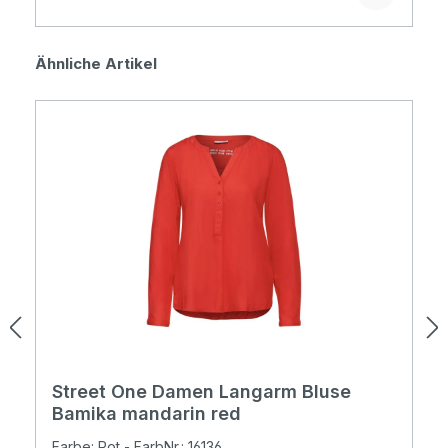
Produktgalerie überspringen
Ähnliche Artikel
Street One Damen Langarm Bluse
Bamika mandarin red
Farbe: Rot - FarbNr.: 16136