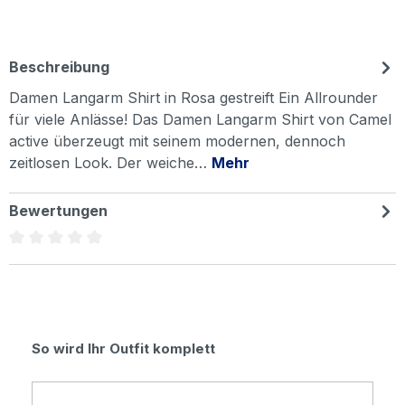
Beschreibung
Damen Langarm Shirt in Rosa gestreift Ein Allrounder
für viele Anlässe! Das Damen Langarm Shirt von Camel
active überzeugt mit seinem modernen, dennoch
zeitlosen Look. Der weiche…
Mehr
Bewertungen
Durchschnittliche Bewertung von 0 von 5 Sternen
Produktgalerie überspringen
So wird Ihr Outfit komplett