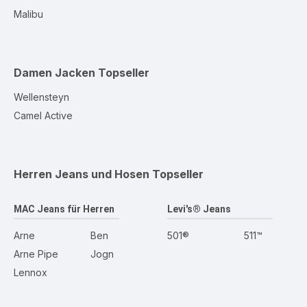
Malibu
Damen Jacken
Topseller
Wellensteyn
Camel Active
Herren Jeans und Hosen
Topseller
MAC Jeans für Herren
Levi's® Jeans
Arne
Ben
501®
511™
Arne Pipe
Jogn
Lennox