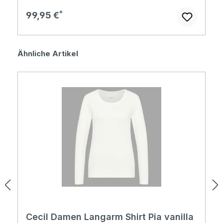
Regulärer Preis:
99,95 €
Produktgalerie überspringen
Ähnliche Artikel
Cecil Damen Langarm Shirt Pia vanilla