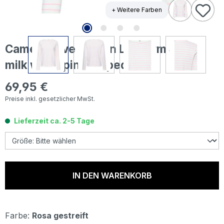
+ Weitere Farben
Camel active Damen Langarm Shirt
milk white pink striped
69,95 €
Regulärer Preis:
Preise inkl. gesetzlicher MwSt.
Lieferzeit ca. 2-5 Tage
IN DEN WARENKORB
Farbe:
Rosa gestreift