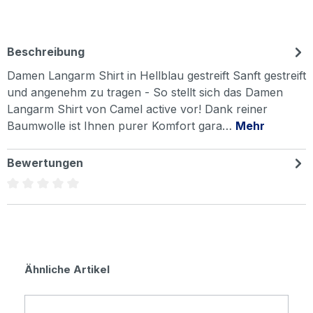
Beschreibung
Damen Langarm Shirt in Hellblau gestreift Sanft gestreift
und angenehm zu tragen - So stellt sich das Damen
Langarm Shirt von Camel active vor! Dank reiner
Baumwolle ist Ihnen purer Komfort gara…
Mehr
Bewertungen
Durchschnittliche Bewertung von 0 von 5 Sternen
Produktgalerie überspringen
Ähnliche Artikel