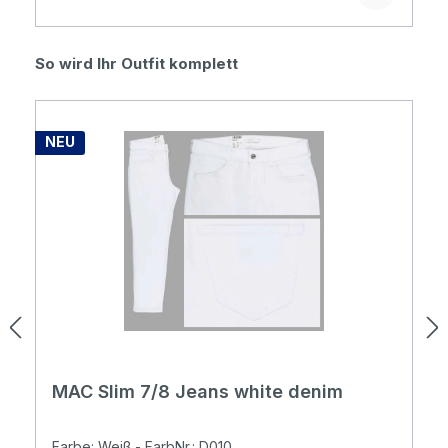
Produktgalerie überspringen
So wird Ihr Outfit komplett
NEU
MAC Slim 7/8 Jeans white denim
Farbe: Weiß - FarbNr.: D010