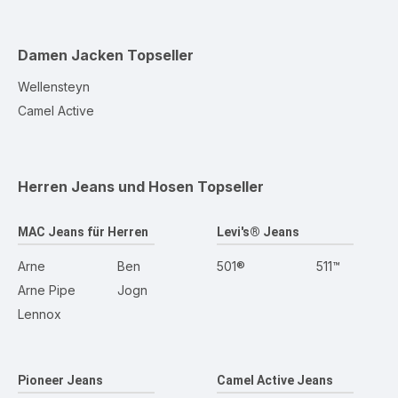
Damen Jacken
Topseller
Wellensteyn
Camel Active
Herren Jeans und Hosen
Topseller
MAC Jeans für Herren
Levi's® Jeans
Arne
Ben
501®
511™
Arne Pipe
Jogn
Lennox
Pioneer Jeans
Camel Active Jeans