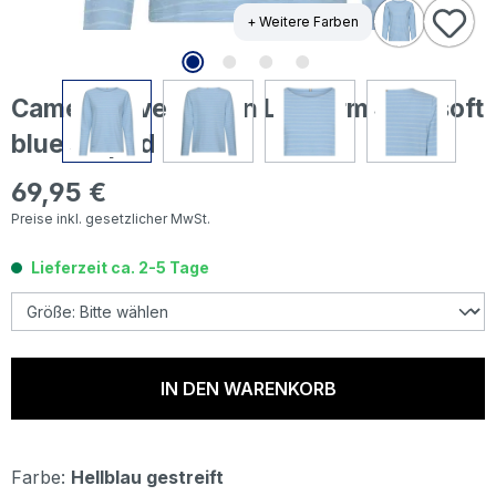
+ Weitere Farben
Camel active Damen Langarm Shirt soft
blue striped
69,95 €
Regulärer Preis:
Preise inkl. gesetzlicher MwSt.
Lieferzeit ca. 2-5 Tage
IN DEN WARENKORB
Farbe:
Hellblau gestreift