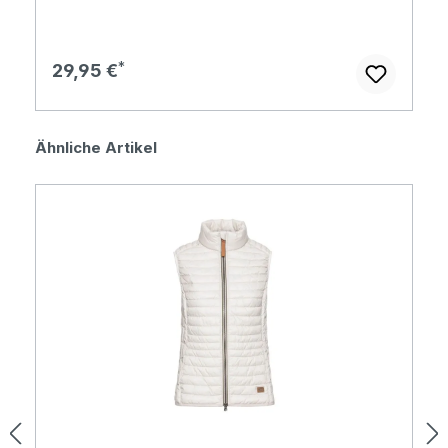
Regulärer Preis:
29,95 €
Produktgalerie überspringen
Ähnliche Artikel