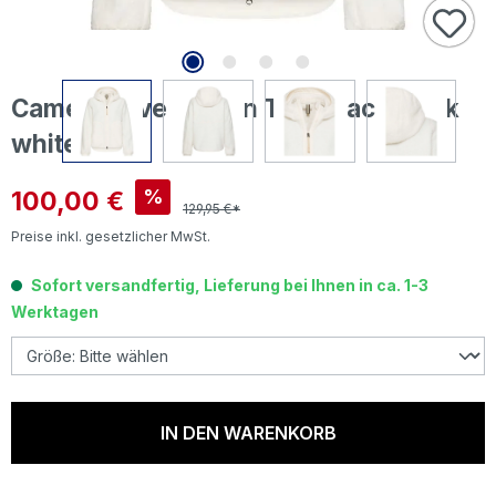
Camel active Damen Teddyjacke milk
white
Verkaufspreis:
100,00 €
%
129,95 €*
Preise inkl. gesetzlicher MwSt.
Sofort versandfertig, Lieferung bei Ihnen in ca. 1-3
Werktagen
IN DEN WARENKORB