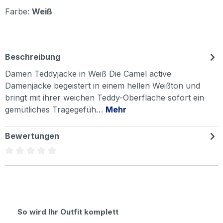
Farbe:
Weiß
Beschreibung
Damen Teddyjacke in Weiß Die Camel active
Damenjacke begeistert in einem hellen Weißton und
bringt mit ihrer weichen Teddy-Oberfläche sofort ein
gemütliches Tragegefüh…
Mehr
Bewertungen
Durchschnittliche Bewertung von 0 von 5 Sternen
Produktgalerie überspringen
So wird Ihr Outfit komplett