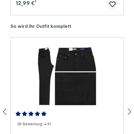
Regulärer Preis:
12,99 €
Produktgalerie überspringen
So wird Ihr Outfit komplett
Durchschnittliche Bewertung von 4.9 von 5 Sternen
(Ø Bewertung: 4.9)