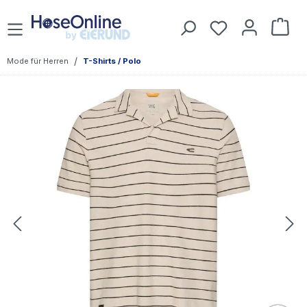
Zum Hauptinhalt springen
Du hast 0 Prod
War
/
Mode für Herren
T-Shirts / Polo
Bildergalerie überspringen