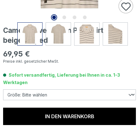
Camel active Herren Poloshirt light
beige striped
69,95 €
Regulärer Preis:
Preise inkl. gesetzlicher MwSt.
Sofort versandfertig, Lieferung bei Ihnen in ca. 1-3
Werktagen
IN DEN WARENKORB