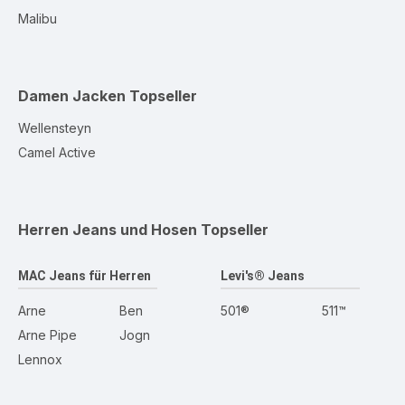
Malibu
Damen Jacken
Topseller
Wellensteyn
Camel Active
Herren Jeans und Hosen
Topseller
MAC Jeans für Herren
Levi's® Jeans
Arne
Ben
501®
511™
Arne Pipe
Jogn
Lennox