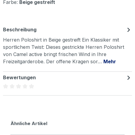
Farbe:
Beige gestreift
Beschreibung
Herren Poloshirt in Beige gestreift Ein Klassiker mit
sportlichem Twist: Dieses gestrickte Herren Poloshirt
von Camel active bringt frischen Wind in Ihre
Freizeitgarderobe. Der offene Kragen sor…
Mehr
Bewertungen
Durchschnittliche Bewertung von 0 von 5 Sternen
Produktgalerie überspringen
Ähnliche Artikel