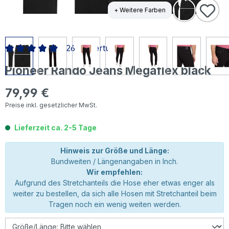
+ Weitere Farben
26 Bewertungen
Durchschnittliche Bewertung von 4.9 von 5 Sternen
Pioneer Rando Jeans Megaflex black
79,99 €
Regulärer Preis:
Preise inkl. gesetzlicher MwSt.
Lieferzeit ca. 2-5 Tage
Hinweis zur Größe und Länge:
Bundweiten / Längenangaben in Inch.
Wir empfehlen:
Aufgrund des Stretchanteils die Hose eher etwas enger als
weiter zu bestellen, da sich alle Hosen mit Stretchanteil beim
Tragen noch ein wenig weiten werden.