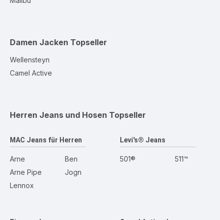
Malibu
Damen Jacken
Topseller
Wellensteyn
Camel Active
Herren Jeans und Hosen
Topseller
MAC Jeans für Herren
Levi's® Jeans
Arne
Ben
501®
511™
Arne Pipe
Jogn
Lennox