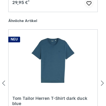
Regulärer Preis:
29,95 €
Produktgalerie überspringen
Ähnliche Artikel
NEU
Tom Tailor Herren T-Shirt dark duck
blue