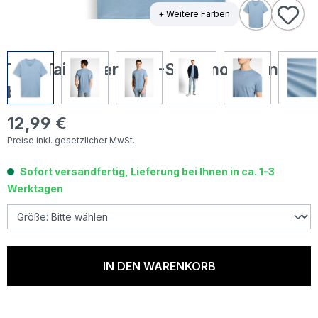
+ Weitere Farben
Tom Tailor Herren T-Shirt mountain
blue
12,99 €
Regulärer Preis:
Preise inkl. gesetzlicher MwSt.
Sofort versandfertig, Lieferung bei Ihnen in ca. 1-3
Werktagen
IN DEN WARENKORB