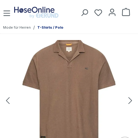
Zum Hauptinhalt springen
Du hast 0 Prod
War
/
Mode für Herren
T-Shirts / Polo
Bildergalerie überspringen