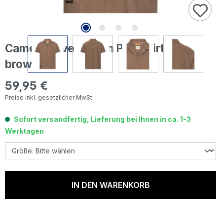
Camel active Herren Poloshirt mud
brown
59,95 €
Regulärer Preis:
Preise inkl. gesetzlicher MwSt.
Sofort versandfertig, Lieferung bei Ihnen in ca. 1-3
Werktagen
IN DEN WARENKORB