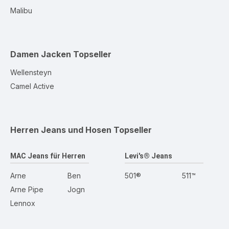
Malibu
Damen Jacken
Topseller
Wellensteyn
Camel Active
Herren Jeans und Hosen
Topseller
MAC Jeans für Herren
Levi's® Jeans
Arne
Ben
501®
511™
Arne Pipe
Jogn
Lennox