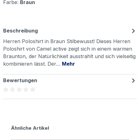
Farbe:
Braun
Beschreibung
Herren Poloshirt in Braun Stilbewusst! Dieses Herren
Poloshirt von Camel active zeigt sich in einem warmen
Braunton, der Natürlichkeit ausstrahlt und sich vielseitig
kombinieren lässt. Der…
Mehr
Bewertungen
Durchschnittliche Bewertung von 0 von 5 Sternen
Produktgalerie überspringen
Ähnliche Artikel