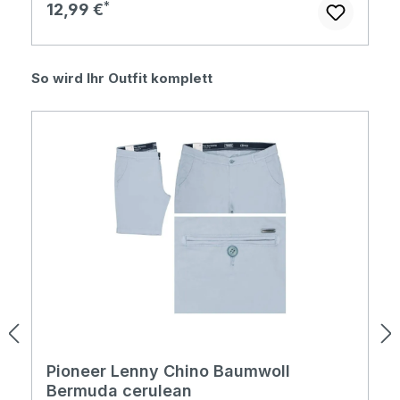
Regulärer Preis:
12,99 €
Produktgalerie überspringen
So wird Ihr Outfit komplett
Pioneer Lenny Chino Baumwoll
Bermuda cerulean