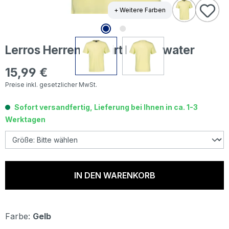
+ Weitere Farben
Lerros Herren T-Shirt lemon water
15,99 €
Regulärer Preis:
Preise inkl. gesetzlicher MwSt.
Sofort versandfertig, Lieferung bei Ihnen in ca. 1-3
Werktagen
IN DEN WARENKORB
Farbe:
Gelb