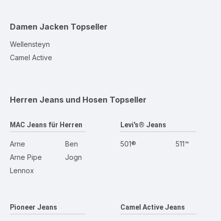
Damen Jacken
Topseller
Wellensteyn
Camel Active
Herren Jeans und Hosen
Topseller
MAC Jeans für Herren
Levi's® Jeans
Arne
Ben
501®
511™
Arne Pipe
Jogn
Lennox
Pioneer Jeans
Camel Active Jeans