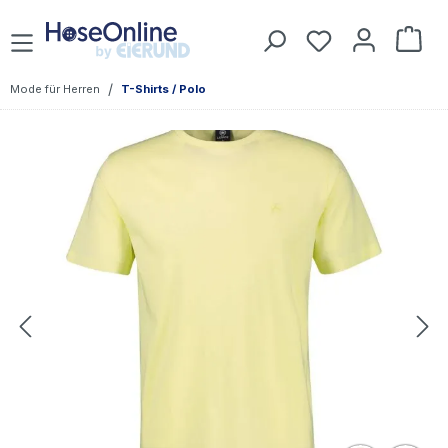
Zum Hauptinhalt springen
Du hast 0 Prod
War
/
Mode für Herren
T-Shirts / Polo
Bildergalerie überspringen