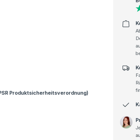
B
K
Ab
D
au
be
K
Fa
R
fi
GPSR Produktsicherheitsverordnung)
K
P
Je
a