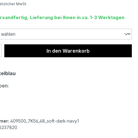
setzlicher MwSt.
rsandfertig, Lieferung bei Ihnen in ca. 1-3 Werktagen
 Anzahl: Gib den gewünschten Wert ein 
In den Warenkorb
elblau
auswählen
ben:
ctive Herren Pullover soft dark navy
mer:
409500_7K56_48_soft-dark-navy.1
6237820