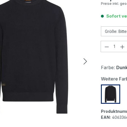
Preise inkl. ge
Sofort ve
Produkt
Farbe:
Dunk
Weitere Far
Camel a
Produktnum
EAN:
406336