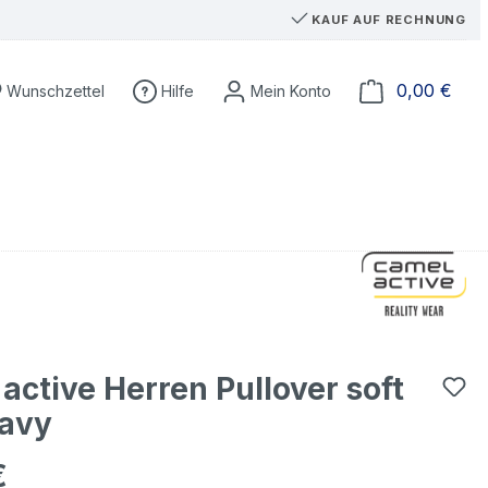
KAUF AUF RECHNUNG
Du hast 0 Produkte auf dem Merkzettel
Ware
0,00 €
Wunschzettel
Hilfe
active Herren Pullover soft
navy
€
eis: