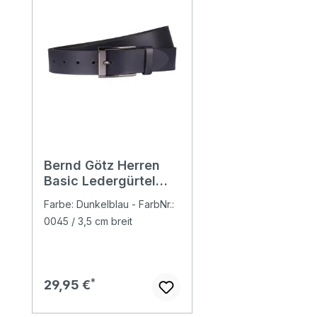
Bernd Götz Herren
Basic Ledergürtel
marine
Farbe: Dunkelblau - FarbNr.:
0045 / 3,5 cm breit
Regulärer Preis:
29,95 €