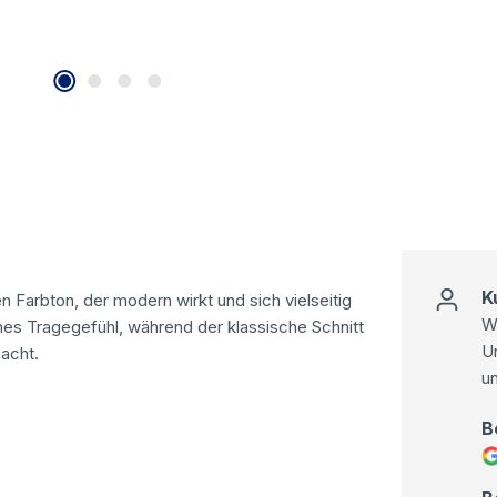
K
n Farbton, der modern wirkt und sich vielseitig
Wi
mes Tragegefühl, während der klassische Schnitt
U
macht.
u
B