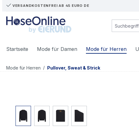
VERSANDKOSTENFREI AB 45 EURO DE
m Hauptinhalt springen
Zur Suche springen
Zur Hauptnavigation springen
Startseite
Mode für Damen
Mode für Herren
U
/
Mode für Herren
Pullover, Sweat & Strick
Bildergalerie überspringen