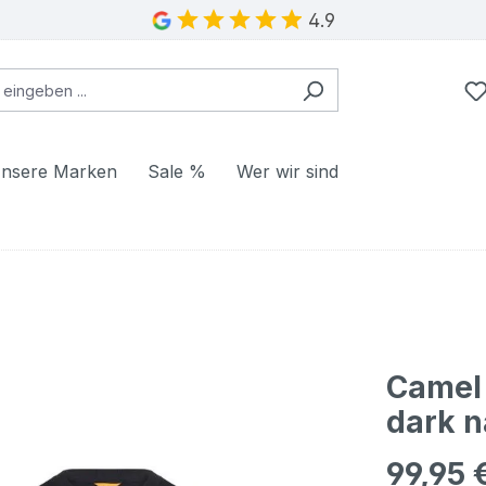
4.9
nsere Marken
Sale %
Wer wir sind
Camel 
dark 
99,95 
Regulärer Pr