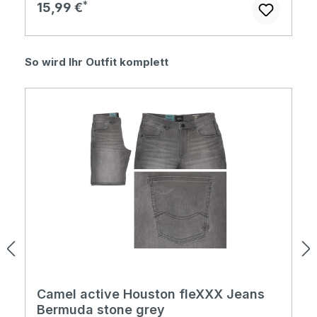
Regulärer Preis:
15,99 €
Produktgalerie überspringen
So wird Ihr Outfit komplett
Camel active Houston fleXXX Jeans
Bermuda stone grey