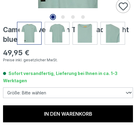
Camel active Herren T-Shirt aqua light
blue
49,95 €
Regulärer Preis:
Preise inkl. gesetzlicher MwSt.
Sofort versandfertig, Lieferung bei Ihnen in ca. 1-3
Werktagen
IN DEN WARENKORB