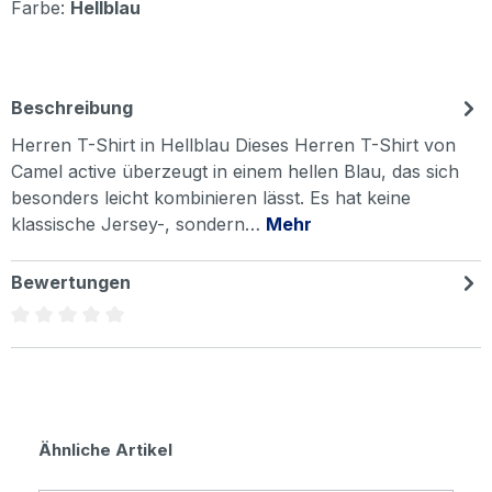
Farbe:
Hellblau
Beschreibung
Herren T-Shirt in Hellblau Dieses Herren T-Shirt von
Camel active überzeugt in einem hellen Blau, das sich
besonders leicht kombinieren lässt. Es hat keine
klassische Jersey-, sondern…
Mehr
Bewertungen
Durchschnittliche Bewertung von 0 von 5 Sternen
Produktgalerie überspringen
Ähnliche Artikel