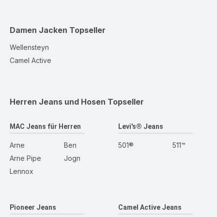
Damen Jacken
Topseller
Wellensteyn
Camel Active
Herren Jeans und Hosen
Topseller
MAC Jeans für Herren
Levi's® Jeans
Arne
Ben
501®
511™
Arne Pipe
Jogn
Lennox
Pioneer Jeans
Camel Active Jeans