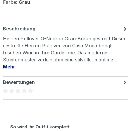
Farbe:
Grau
Beschreibung
Herren Pullover O-Neck in Grau-Braun gestreift Dieser
gestreifte Herren Pullover von Casa Moda bringt
frischen Wind in Ihre Garderobe. Das moderne
Streifenmuster verleiht ihm eine stilvolle, maritime…
Mehr
Bewertungen
Durchschnittliche Bewertung von 0 von 5 Sternen
Produktgalerie überspringen
So wird Ihr Outfit komplett