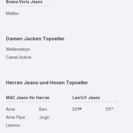
Buena Vista Jeans
Malibu
Damen Jacken
Topseller
Wellensteyn
Camel Active
Herren Jeans und Hosen
Topseller
MAC Jeans für Herren
Levi's® Jeans
Arne
Ben
501®
511™
Arne Pipe
Jogn
Lennox