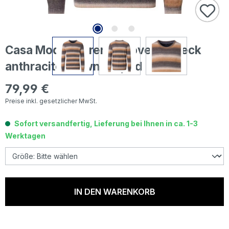
Casa Moda Herren Pullover O-Neck
anthracite brown striped
79,99 €
Regulärer Preis:
Preise inkl. gesetzlicher MwSt.
Sofort versandfertig, Lieferung bei Ihnen in ca. 1-3
Werktagen
IN DEN WARENKORB