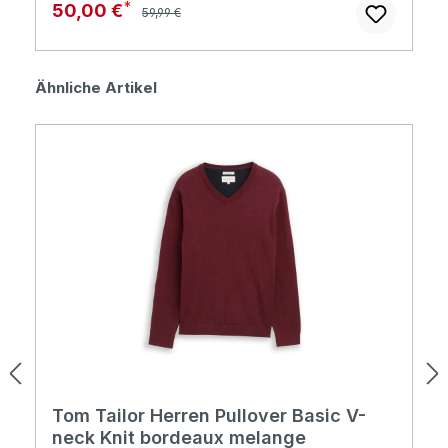
Regulärer Preis:
Verkaufspreis:
50,00 €
59,99 €
Produktgalerie überspringen
Ähnliche Artikel
Tom Tailor Herren Pullover Basic V-
neck Knit bordeaux melange