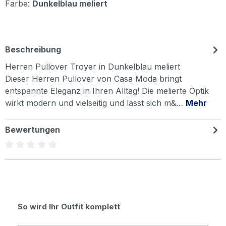
Farbe:
Dunkelblau meliert
Beschreibung
Herren Pullover Troyer in Dunkelblau meliert
Dieser Herren Pullover von Casa Moda bringt
entspannte Eleganz in Ihren Alltag! Die melierte Optik
wirkt modern und vielseitig und lässt sich m&…
Mehr
Bewertungen
Durchschnittliche Bewertung von 0 von 5 Sternen
Produktgalerie überspringen
So wird Ihr Outfit komplett