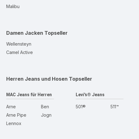
Malibu
Damen Jacken
Topseller
Wellensteyn
Camel Active
Herren Jeans und Hosen
Topseller
MAC Jeans für Herren
Levi's® Jeans
Arne
Ben
501®
511™
Arne Pipe
Jogn
Lennox