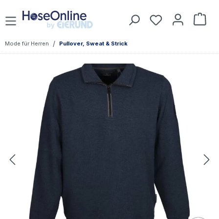
Zum Hauptinhalt springen
Du hast 0 Prod
War
/
Mode für Herren
Pullover, Sweat & Strick
Bildergalerie überspringen