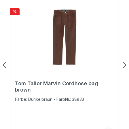
Rabatt
%
Tom Tailor Marvin Cordhose bag
brown
Farbe: Dunkelbraun - FarbNr.: 38833