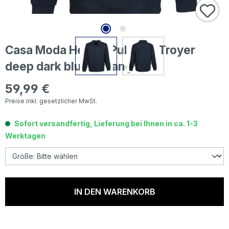
Casa Moda Herren Pullover Troyer
deep dark blue melange
59,99 €
Regulärer Preis:
Preise inkl. gesetzlicher MwSt.
Sofort versandfertig, Lieferung bei Ihnen in ca. 1-3
Werktagen
IN DEN WARENKORB