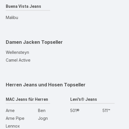
Buena Vista Jeans
Malibu
Damen Jacken
Topseller
Wellensteyn
Camel Active
Herren Jeans und Hosen
Topseller
MAC Jeans für Herren
Levi's® Jeans
Arne
Ben
501®
511™
Arne Pipe
Jogn
Lennox