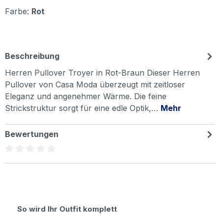
Farbe:
Rot
Beschreibung
Herren Pullover Troyer in Rot-Braun Dieser Herren
Pullover von Casa Moda überzeugt mit zeitloser
Eleganz und angenehmer Wärme. Die feine
Strickstruktur sorgt für eine edle Optik,…
Mehr
Bewertungen
Durchschnittliche Bewertung von 0 von 5 Sternen
Produktgalerie überspringen
So wird Ihr Outfit komplett