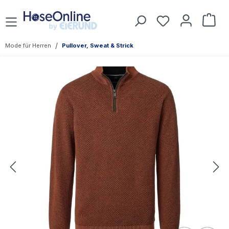
Zum Hauptinhalt springen
Du hast 0 Prod
War
/
Mode für Herren
Pullover, Sweat & Strick
Bildergalerie überspringen