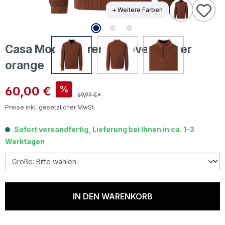
+ Weitere Farben
Casa Moda Herren Pullover Troyer
orange
Verkaufspreis:
60,00 €
%
69,99 €*
Preise inkl. gesetzlicher MwSt.
Sofort versandfertig, Lieferung bei Ihnen in ca. 1-3
Werktagen
IN DEN WARENKORB