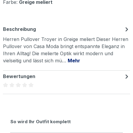
Farbe:
Greige meliert
Beschreibung
Herren Pullover Troyer in Greige meliert Dieser Herren
Pullover von Casa Moda bringt entspannte Eleganz in
Ihren Alltag! Die melierte Optik wirkt modern und
vielseitig und lässt sich mü…
Mehr
Bewertungen
Durchschnittliche Bewertung von 0 von 5 Sternen
Produktgalerie überspringen
So wird Ihr Outfit komplett