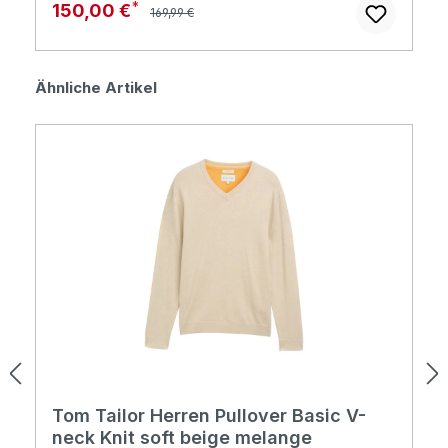
Regulärer Preis:
Verkaufspreis:
150,00 €
169,99 €
Produktgalerie überspringen
Ähnliche Artikel
Tom Tailor Herren Pullover Basic V-
neck Knit soft beige melange