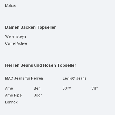
Malibu
Damen Jacken
Topseller
Wellensteyn
Camel Active
Herren Jeans und Hosen
Topseller
MAC Jeans für Herren
Levi's® Jeans
Arne
Ben
501®
511™
Arne Pipe
Jogn
Lennox