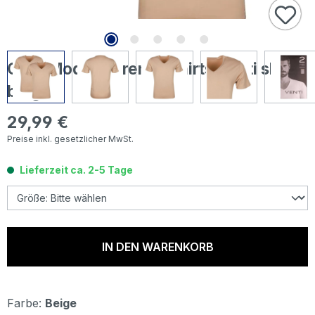
Casa Moda Herren T-Shirts Venti skin
beige
29,99 €
Regulärer Preis:
Preise inkl. gesetzlicher MwSt.
Lieferzeit ca. 2-5 Tage
IN DEN WARENKORB
Farbe:
Beige