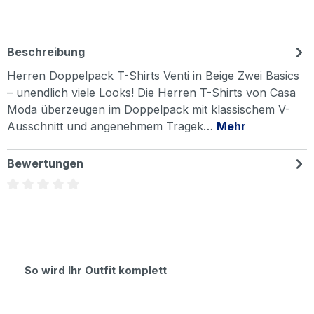
Beschreibung
Herren Doppelpack T-Shirts Venti in Beige Zwei Basics
– unendlich viele Looks! Die Herren T-Shirts von Casa
Moda überzeugen im Doppelpack mit klassischem V-
Ausschnitt und angenehmem Tragek…
Mehr
Bewertungen
Durchschnittliche Bewertung von 0 von 5 Sternen
Produktgalerie überspringen
So wird Ihr Outfit komplett