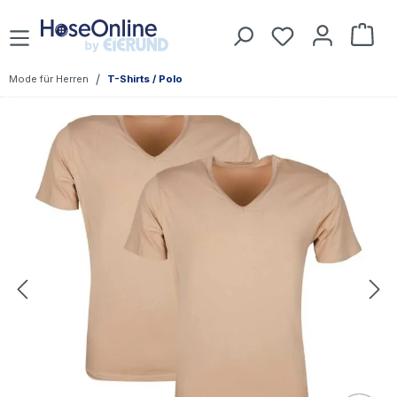
Zum Hauptinhalt springen
Du hast 0 Prod
War
/
Mode für Herren
T-Shirts / Polo
Bildergalerie überspringen