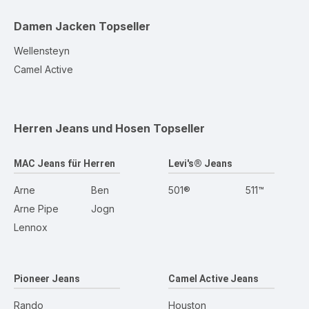
Damen Jacken
Topseller
Wellensteyn
Camel Active
Herren Jeans und Hosen
Topseller
MAC Jeans für Herren
Levi's® Jeans
Arne
Ben
501®
511™
Arne Pipe
Jogn
Lennox
Pioneer Jeans
Camel Active Jeans
Rando
Houston