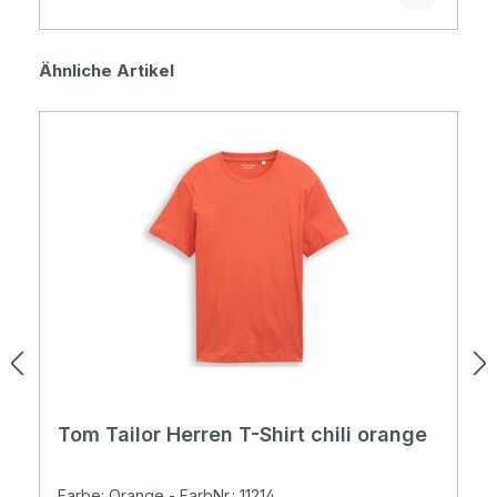
Produktgalerie überspringen
Ähnliche Artikel
Tom Tailor Herren T-Shirt chili orange
Farbe: Orange - FarbNr.: 11214