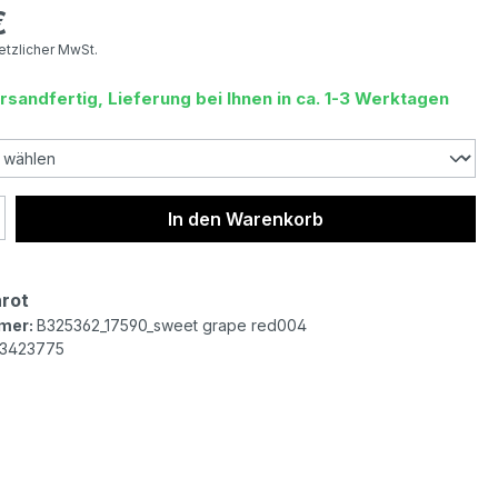
€
eis:
setzlicher MwSt.
rsandfertig, Lieferung bei Ihnen in ca. 1-3 Werktagen
 Anzahl: Gib den gewünschten Wert ein 
In den Warenkorb
rot
mer:
B325362_17590_sweet grape red004
3423775