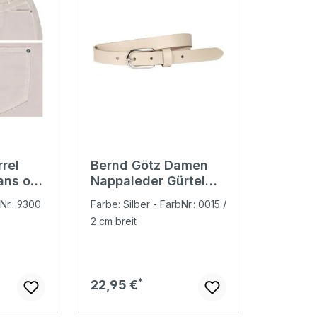
rel
Bernd Götz Damen
ans oat
Nappaleder Gürtel
creme
Nr.: 9300
Farbe: Silber - FarbNr.: 0015 /
2 cm breit
Regulärer Preis:
22,95 €