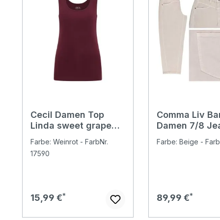
Cecil Damen Top
Comma Liv Bar
Linda sweet grape
Damen 7/8 Je
red
milk
Farbe: Weinrot - FarbNr.
Farbe: Beige - Farb
17590
Regulärer Preis:
Regulärer Preis:
15,99 €
89,99 €