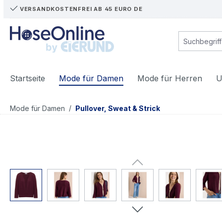
VERSANDKOSTENFREI AB 45 EURO DE
m Hauptinhalt springen
Zur Suche springen
Zur Hauptnavigation springen
Startseite
Mode für Damen
Mode für Herren
U
/
Mode für Damen
Pullover, Sweat & Strick
Bildergalerie überspringen