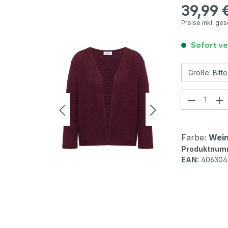
39,99 
Regulärer Pr
Preise inkl. ge
Sofort ve
Produkt
Farbe:
Wein
Produktnum
EAN:
406304