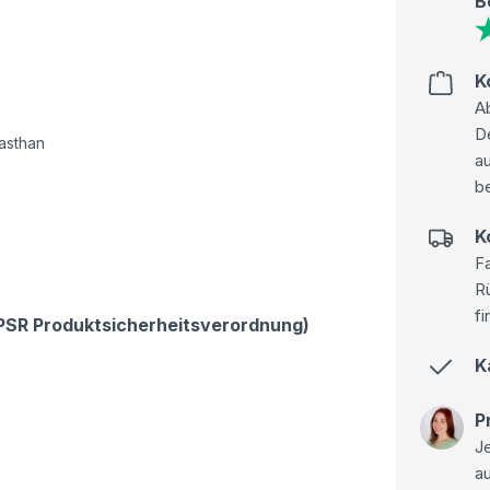
B
K
Ab
D
asthan
au
be
K
Fa
R
fi
GPSR Produktsicherheitsverordnung)
K
P
Je
a