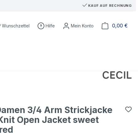
KAUF AUF RECHNUNG
Du hast 0 Produkte auf dem Merkzettel
Ware
0,00 €
Wunschzettel
Hilfe
Damen 3/4 Arm Strickjacke
Knit Open Jacket sweet
red