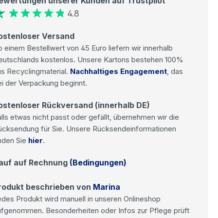
ewertungen unserer Kunden auf Trustpilot
4.8
ostenloser Versand
 einem Bestellwert von 45 Euro liefern wir innerhalb
eutschlands kostenlos. Unsere Kartons bestehen 100%
s Recyclingmaterial.
Nachhaltiges Engagement
, das
i der Verpackung beginnt.
ostenloser Rückversand (innerhalb DE)
lls etwas nicht passt oder gefällt, übernehmen wir die
ücksendung für Sie. Unsere Rücksendeinformationen
nden Sie
hier
.
auf auf Rechnung
(Bedingungen)
rodukt beschrieben von
Marina
des Produkt wird manuell in unseren Onlineshop
ufgenommen. Besonderheiten oder Infos zur Pflege prüft