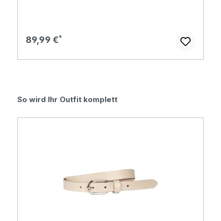
Regulärer Preis:
89,99 €
Produktgalerie überspringen
So wird Ihr Outfit komplett