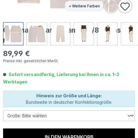
+ Weitere Farben
Comma Liv Barrel Damen 7/8 Jeans oat
milk
89,99 €
Regulärer Preis:
Preise inkl. gesetzlicher MwSt.
Sofort versandfertig, Lieferung bei Ihnen in ca. 1-3
Werktagen
Hinweis zur Größe und Länge:
Bundweite in deutscher Konfektionsgröße.
IN DEN WARENKORB