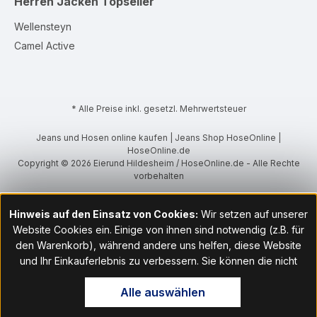
Herren Jacken
Topseller
Wellensteyn
Camel Active
* Alle Preise inkl. gesetzl. Mehrwertsteuer
Jeans und Hosen online kaufen | Jeans Shop HoseOnline |
HoseOnline.de
Copyright © 2026 Eierund Hildesheim / HoseOnline.de - Alle Rechte
vorbehalten
Hinweis auf den Einsatz von Cookies:
Wir setzen auf unserer
Website Cookies ein. Einige von ihnen sind notwendig (z.B. für
den Warenkorb), während andere uns helfen, diese Website
und Ihr Einkauferlebnis zu verbessern. Sie können die nicht
notwendigen Cookies mit Klick auf „OK“ akzeptieren oder per
Alle auswählen
Klick auf "Nur technisch notwendige akzeptieren" ablehnen. Den
Zugang zu den Cookie-Einstellungen finden Sie im Fußbereich