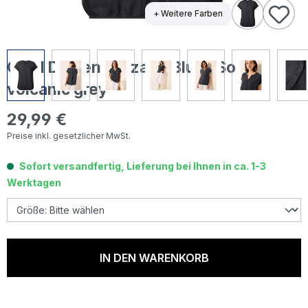
+ Weitere Farben
Cecil Damen Kurzarm Bluse Solid
volcanic grey
29,99 €
Regulärer Preis:
Preise inkl. gesetzlicher MwSt.
Sofort versandfertig, Lieferung bei Ihnen in ca. 1-3
Werktagen
IN DEN WARENKORB