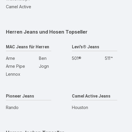
Camel Active
Herren Jeans und Hosen
Topseller
MAC Jeans für Herren
Levi's® Jeans
Arne
Ben
501®
511™
Arne Pipe
Jogn
Lennox
Pioneer Jeans
Camel Active Jeans
Rando
Houston