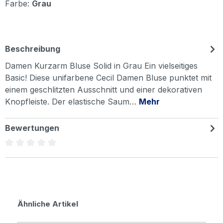
Farbe:
Grau
Beschreibung
Damen Kurzarm Bluse Solid in Grau Ein vielseitiges
Basic! Diese unifarbene Cecil Damen Bluse punktet mit
einem geschlitzten Ausschnitt und einer dekorativen
Knopfleiste. Der elastische Saum…
Mehr
Bewertungen
Durchschnittliche Bewertung von 0 von 5 Sternen
Produktgalerie überspringen
Ähnliche Artikel