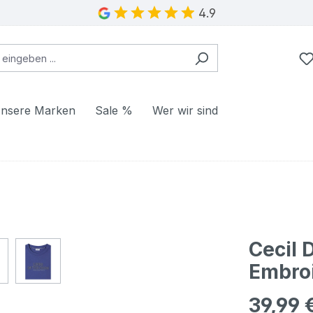
4.9
nsere Marken
Sale %
Wer wir sind
Cecil
Embroi
39,99 
Regulärer Pr