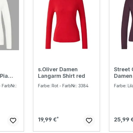
s.Oliver Damen
Street
Pia
Langarm Shirt red
Damen 
With L
 FarbNr.:
Farbe: Rot - FarbNr.: 3384
Farbe: Lil
Regulärer Preis:
Regulär
19,99 €
25,99 