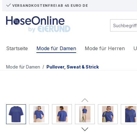
VERSANDKOSTENFREI AB 45 EURO DE
m Hauptinhalt springen
Zur Suche springen
Zur Hauptnavigation springen
Startseite
Mode für Damen
Mode für Herren
U
/
Mode für Damen
Pullover, Sweat & Strick
Bildergalerie überspringen