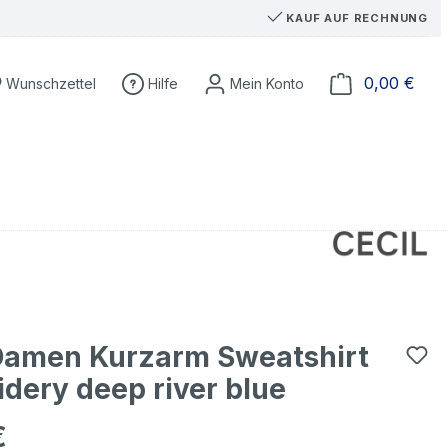
KAUF AUF RECHNUNG
Du hast 0 Produkte auf dem Merkzettel
Ware
0,00 €
Wunschzettel
Hilfe
 Damen Kurzarm Sweatshirt
dery deep river blue
€
eis: