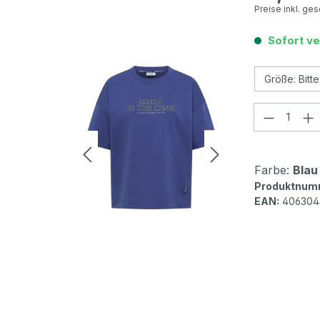
Preise inkl. ge
Sofort ve
Produkt
Farbe:
Blau 
Produktnum
EAN:
406304