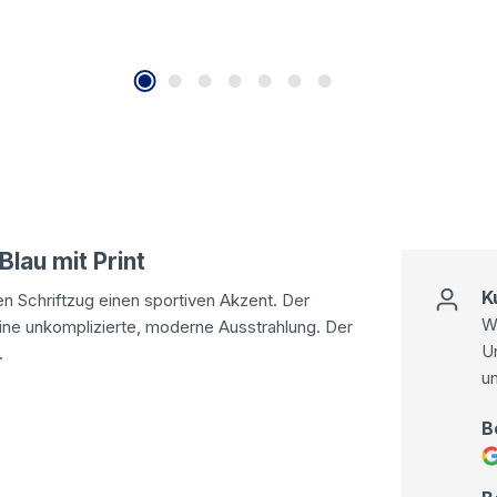
lau mit Print
K
en Schriftzug einen sportiven Akzent. Der
Wi
ne unkomplizierte, moderne Ausstrahlung. Der
U
.
u
B