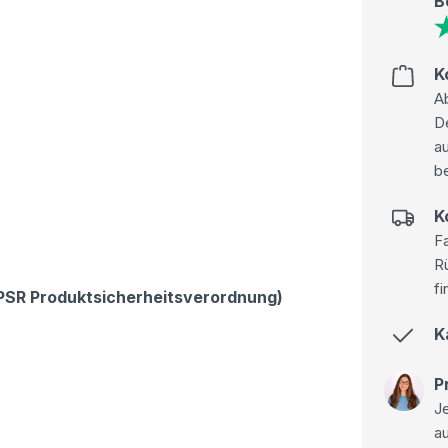
B
K
Ab
D
au
be
K
Fa
R
fi
GPSR Produktsicherheitsverordnung)
K
P
Je
a