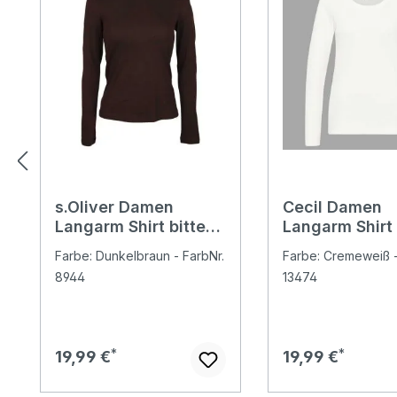
s.Oliver Damen
Cecil Damen
Langarm Shirt bitter
Langarm Shirt 
chocolate
vanilla white
Farbe: Dunkelbraun - FarbNr.
Farbe: Cremeweiß -
8944
13474
Regulärer Preis:
Regulärer Preis:
19,99 €
19,99 €