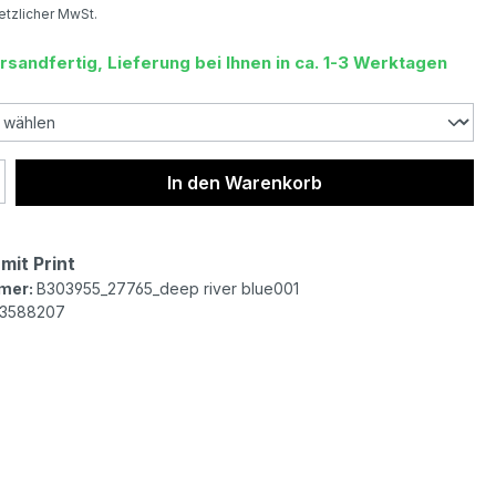
setzlicher MwSt.
rsandfertig, Lieferung bei Ihnen in ca. 1-3 Werktagen
 Anzahl: Gib den gewünschten Wert ein 
In den Warenkorb
mit Print
mer:
B303955_27765_deep river blue001
3588207