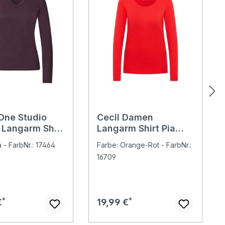
 One Studio
Cecil Damen
Langarm Shirt
Langarm Shirt Pia
ace very berry
pumpkin orange
a - FarbNr.: 17464
Farbe: Orange-Rot - FarbNr.:
16709
er Preis:
Regulärer Preis:
€
19,99 €