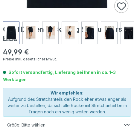
Cecil Damen Rock Jogg Skirt universal
blue
49,99 €
Regulärer Preis:
Preise inkl. gesetzlicher MwSt.
Sofort versandfertig, Lieferung bei Ihnen in ca. 1-3
Werktagen
Wir empfehlen:
Aufgrund des Stretchanteils den Rock eher etwas enger als
weiter zu bestellen, da sich alle Röcke mit Stretchanteil beim
Tragen noch ein wenig weiten werden.