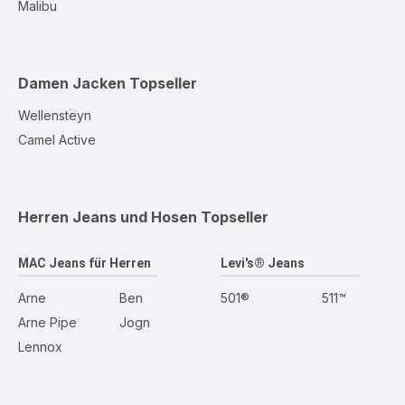
Malibu
Damen Jacken
Topseller
Wellensteyn
Camel Active
Herren Jeans und Hosen
Topseller
MAC Jeans für Herren
Levi's® Jeans
Arne
Ben
501®
511™
Arne Pipe
Jogn
Lennox