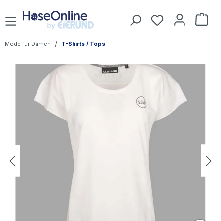
Zum Hauptinhalt springen
Du hast 0 Prod
War
/
Mode für Damen
T-Shirts / Tops
Bildergalerie überspringen