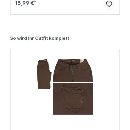
Regulärer Preis:
15,99 €
Produktgalerie überspringen
So wird Ihr Outfit komplett