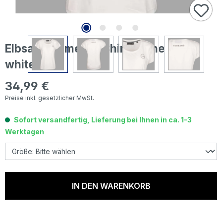
Elbsand Damen T-Shirt Ragne cloud
white
34,99 €
Regulärer Preis:
Preise inkl. gesetzlicher MwSt.
Sofort versandfertig, Lieferung bei Ihnen in ca. 1-3
Werktagen
IN DEN WARENKORB