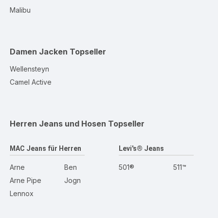
Malibu
Damen Jacken
Topseller
Wellensteyn
Camel Active
Herren Jeans und Hosen
Topseller
MAC Jeans für Herren
Levi's® Jeans
Arne
Ben
501®
511™
Arne Pipe
Jogn
Lennox