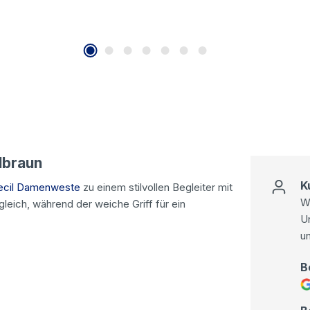
lbraun
K
ecil Damenweste
zu einem stilvollen Begleiter mit
Wi
leich, während der weiche Griff für ein
U
u
B