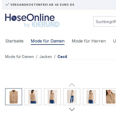
VERSANDKOSTENFREI AB 45 EURO DE
m Hauptinhalt springen
Zur Suche springen
Zur Hauptnavigation springen
Startseite
Mode für Damen
Mode für Herren
U
/
/
Mode für Damen
Jacken
Cecil
Bildergalerie überspringen