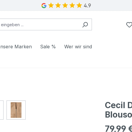
4.9
nsere Marken
Sale %
Wer wir sind
Cecil 
Blouso
79,99 
Regulärer Pr