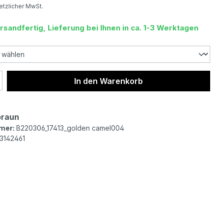
setzlicher MwSt.
rsandfertig, Lieferung bei Ihnen in ca. 1-3 Werktagen
 Anzahl: Gib den gewünschten Wert ein 
In den Warenkorb
braun
mer:
B220306_17413_golden camel004
3142461