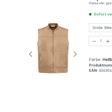
Preise inkl. ge
Sofort ve
Produkt
Farbe:
Hell
Produktnum
EAN:
406304