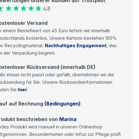
ewertungen unserer Kunden auf Trustpilot
4.8
ostenloser Versand
 einem Bestellwert von 45 Euro liefern wir innerhalb
eutschlands kostenlos. Unsere Kartons bestehen 100%
s Recyclingmaterial.
Nachhaltiges Engagement
, das
i der Verpackung beginnt.
ostenloser Rückversand (innerhalb DE)
lls etwas nicht passt oder gefällt, übernehmen wir die
ücksendung für Sie. Unsere Rücksendeinformationen
nden Sie
hier
.
auf auf Rechnung
(Bedingungen)
rodukt beschrieben von
Marina
des Produkt wird manuell in unseren Onlineshop
ufgenommen. Besonderheiten oder Infos zur Pflege prüft