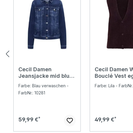
Cecil Damen
Cecil Damen 
Jeansjacke mid blue
Bouclé Vest e
washed
red
Farbe: Blau verwaschen -
Farbe: Lila - FarbNr
FarbNr.: 10281
Regulärer Preis:
Regulärer Preis:
59,99 €
49,99 €