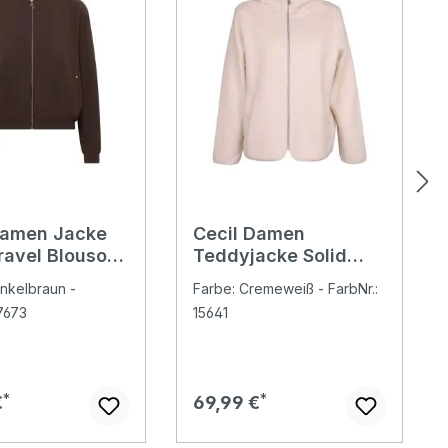
Damen Jacke
Cecil Damen
Travel Blouson
Teddyjacke Solid
cacao
Jacket vanilla white
nkelbraun -
Farbe: Cremeweiß - FarbNr.:
17673
15641
er Preis:
Regulärer Preis:
€
69,99 €