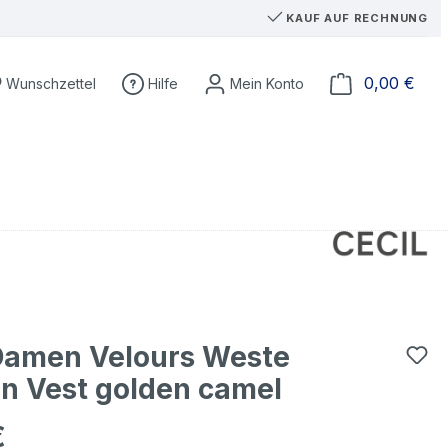
KAUF AUF RECHNUNG
Du hast 0 Produkte auf dem Merkzettel
Ware
0,00 €
Wunschzettel
Hilfe
Damen Velours Weste
n Vest golden camel
€
eis: