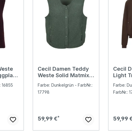
Weste
Cecil Damen Teddy
Cecil 
ggplant
Weste Solid Matmix
Light 
Vest dried olive
brown 
.: 16855
Farbe: Dunkelgrün - FarbNr.:
Farbe: Du
green
17798
FarbNr.: 
Regulärer Preis:
Regulär
59,99 €
59,99 