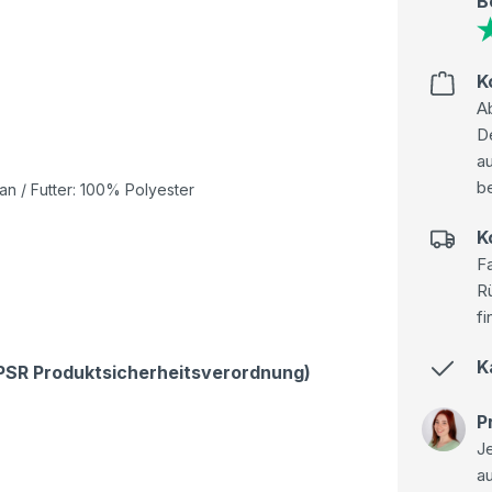
B
K
Ab
D
au
be
n / Futter: 100% Polyester
K
Fa
R
fi
K
GPSR Produktsicherheitsverordnung)
P
Je
a