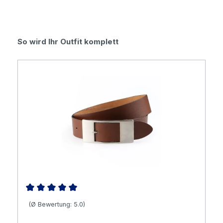
Produktgalerie überspringen
So wird Ihr Outfit komplett
Durchschnittliche Bewertung von 5 von 5 Sternen
(Ø Bewertung: 5.0)