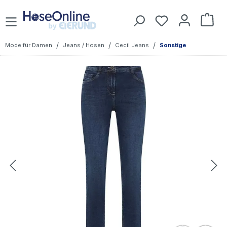
Zum Hauptinhalt springen
Du hast 0 Prod
War
/
/
/
Mode für Damen
Jeans / Hosen
Cecil Jeans
Sonstige
Bildergalerie überspringen