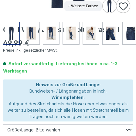
+ Weitere Farben
Cecil Vicky Jeans mid blue washed
49,99 €
Regulärer Preis:
Preise inkl. gesetzlicher MwSt.
Sofort versandfertig, Lieferung bei Ihnen in ca. 1-3
Werktagen
Hinweis zur Größe und Länge:
Bundweiten- / Längenangaben in Inch.
Wir empfehlen:
Aufgrund des Stretchanteils die Hose eher etwas enger als
weiter zu bestellen, da sich alle Hosen mit Stretchanteil beim
Tragen noch ein wenig weiten werden.