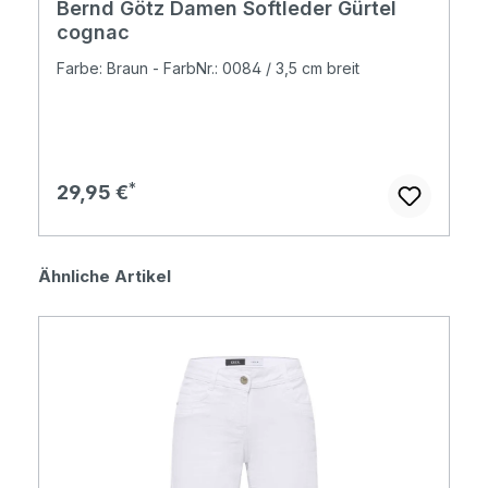
Bernd Götz Damen Softleder Gürtel
cognac
Farbe: Braun - FarbNr.: 0084 / 3,5 cm breit
Regulärer Preis:
29,95 €
Produktgalerie überspringen
Ähnliche Artikel