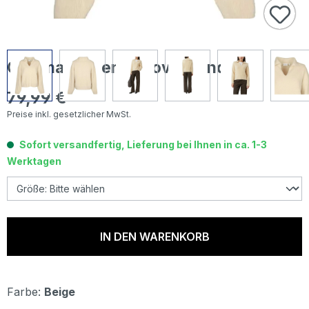
Comma Damen Pullover sand
79,99 €
Regulärer Preis:
Preise inkl. gesetzlicher MwSt.
Sofort versandfertig, Lieferung bei Ihnen in ca. 1-3
Werktagen
IN DEN WARENKORB
Farbe:
Beige