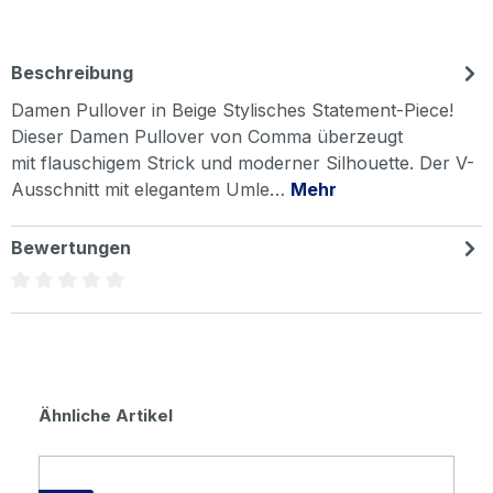
Beschreibung
Damen Pullover in Beige Stylisches Statement-Piece!
Dieser Damen Pullover von Comma überzeugt
mit flauschigem Strick und moderner Silhouette. Der V-
Ausschnitt mit elegantem Umle…
Mehr
Bewertungen
Durchschnittliche Bewertung von 0 von 5 Sternen
Produktgalerie überspringen
Ähnliche Artikel