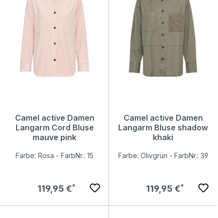
Camel active Damen
Camel active Damen
Langarm Cord Bluse
Langarm Bluse shadow
mauve pink
khaki
Farbe: Rosa - FarbNr.: 15
Farbe: Olivgrün - FarbNr.: 39
Regulärer Preis:
Regulärer Preis:
119,95 €
119,95 €