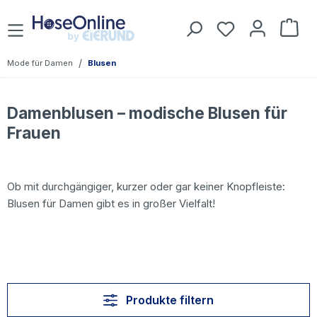
Zum Hauptinhalt springen
Du hast 0 Prod
War
/
Mode für Damen
Blusen
Damenblusen – modische Blusen für
Frauen
Ob mit durchgängiger, kurzer oder gar keiner Knopfleiste:
Blusen für Damen gibt es in großer Vielfalt!
Produkte filtern