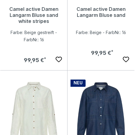
Camel active Damen
Camel active Damen
Langarm Bluse sand
Langarm Bluse sand
white stripes
Farbe: Beige gestreift -
Farbe: Beige - FarbNr.: 16
FarbNr.: 16
Regulärer Preis:
99,95 €
Regulärer Preis:
99,95 €
NEU