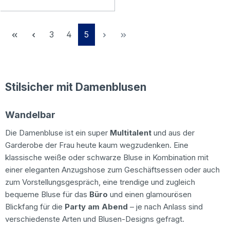
Seite
Seite
Seite
3
4
5
Stilsicher mit Damenblusen
Wandelbar
Die Damenbluse ist ein super
Multitalent
und aus der
Garderobe der Frau heute kaum wegzudenken. Eine
klassische weiße oder schwarze Bluse in Kombination mit
einer eleganten Anzugshose zum Geschäftsessen oder auch
zum Vorstellungsgespräch, eine trendige und zugleich
bequeme Bluse für das
Büro
und einen glamourösen
Blickfang für die
Party am Abend
– je nach Anlass sind
verschiedenste Arten und Blusen-Designs gefragt.