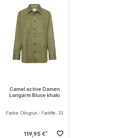
Camel active Damen
Langarm Bluse khaki
Farbe: Olivgrün - FarbNr.: 33
Regulärer Preis:
119,95 €