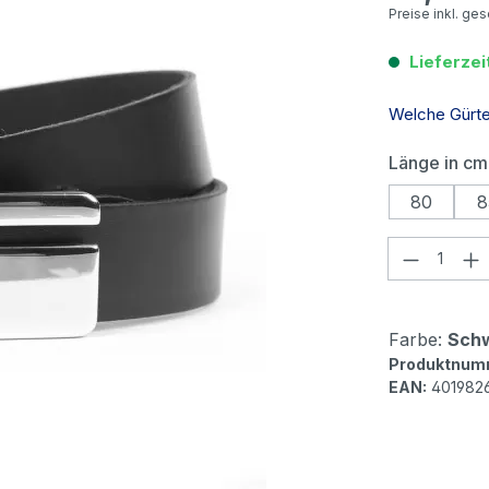
Preise inkl. ge
Lieferzei
Welche Gürtel
Länge in cm
80
8
Produkt
Farbe:
Sch
Produktnum
EAN:
401982