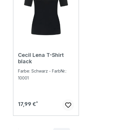
Cecil Lena T-Shirt
black
Farbe: Schwarz - FarbNr.:
10001
Regulärer Preis:
17,99 €