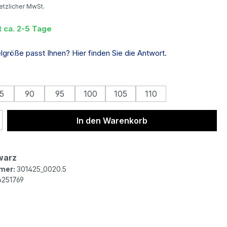
setzlicher MwSt.
t ca. 2-5 Tage
größe passt Ihnen? Hier finden Sie die Antwort.
auswählen
5
90
95
100
105
110
 Anzahl: Gib den gewünschten Wert ein 
In den Warenkorb
warz
mer:
301425_0020.5
6251769