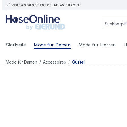
VERSANDKOSTENFREI AB 45 EURO DE
m Hauptinhalt springen
Zur Suche springen
Zur Hauptnavigation springen
Startseite
Mode für Damen
Mode für Herren
U
/
/
Mode für Damen
Accessoires
Gürtel
Bildergalerie überspringen