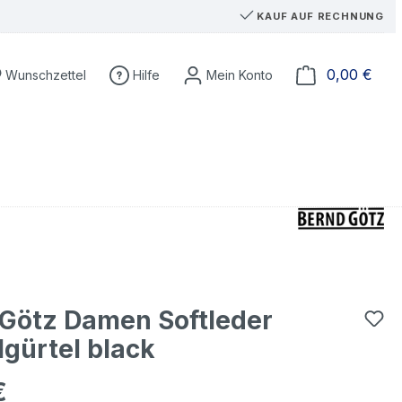
KAUF AUF RECHNUNG
Du hast 0 Produkte auf dem Merkzettel
Ware
0,00 €
Wunschzettel
Hilfe
Götz Damen Softleder
gürtel black
€
eis: