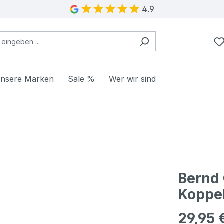
4.9
nsere Marken
Sale %
Wer wir sind
Bernd 
Koppel
29,95 
Regulärer Pr