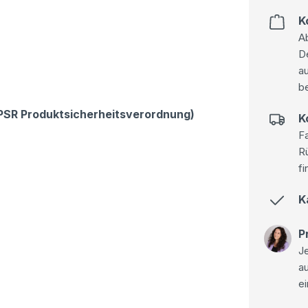
K
Ab
D
au
be
GPSR Produktsicherheitsverordnung)
K
Fa
R
fi
K
P
Je
a
ei