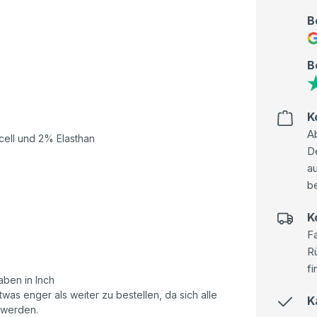
B
B
K
Ab
ell und 2% Elasthan
D
au
be
K
Fa
R
fi
ben in Inch
as enger als weiter zu bestellen, da sich alle
K
 werden.