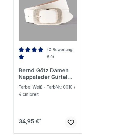
(Ø Bewertung:
5.0)
Durchschnittliche Bewertung von 5 von 5 Sternen
Bernd Götz Damen
Nappaleder Gürtel
white
Farbe: Weiß - FarbNr.: 0010 /
4 cm breit
Regulärer Preis:
34,95 €