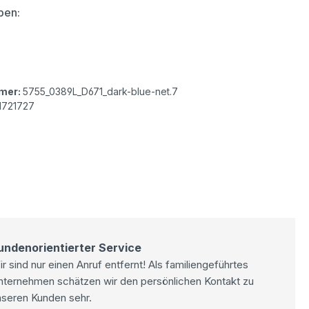
auswählen
ben:
h Slim 7/8 Jeans dark blue net washed
mer:
5755_0389L_D671_dark-blue-net.7
1721727
undenorientierter Service
r sind nur einen Anruf entfernt! Als familiengeführtes
nternehmen schätzen wir den persönlichen Kontakt zu
nseren Kunden sehr.