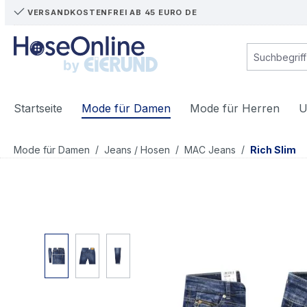
VERSANDKOSTENFREI AB 45 EURO DE
m Hauptinhalt springen
Zur Suche springen
Zur Hauptnavigation springen
Startseite
Mode für Damen
Mode für Herren
U
/
/
/
Mode für Damen
Jeans / Hosen
MAC Jeans
Rich Slim
Bildergalerie überspringen