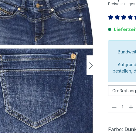
Preise inkl. ge
Durchschnitt
Lieferzei
Bundweit
Aufgrund
bestellen, 
Produkt
Farbe:
Dunk