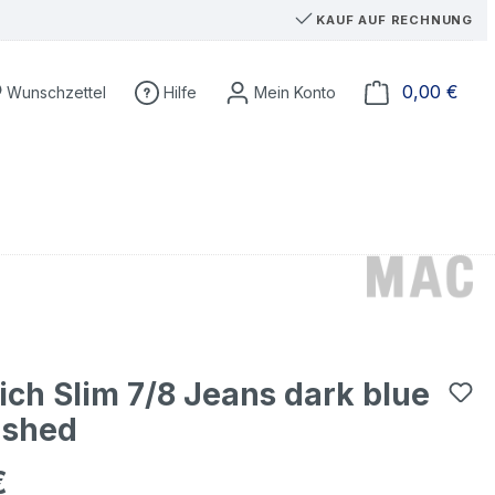
KAUF AUF RECHNUNG
Du hast 0 Produkte auf dem Merkzettel
Ware
0,00 €
Wunschzettel
Hilfe
ch Slim 7/8 Jeans dark blue
ashed
€
eis: