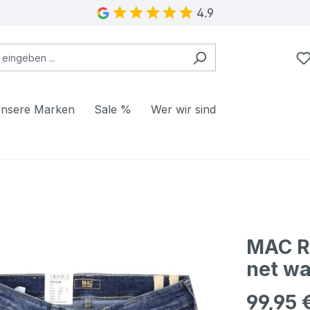
4.9
nsere Marken
Sale %
Wer wir sind
MAC Ri
net w
99,95 
Regulärer Pr