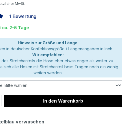
setzlicher MwSt.
1 Bewertung
liche Bewertung von 5 von 5 Sternen
t ca. 2-5 Tage
Hinweis zur Größe und Länge:
en in deutscher Konfektionsgröße / Längenangaben in Inch.
Wir empfehlen:
 des Stretchanteils die Hose eher etwas enger als weiter zu
da sich alle Hosen mit Stretchanteil beim Tragen noch ein wenig
weiten werden.
 Anzahl: Gib den gewünschten Wert ein 
In den Warenkorb
elblau verwaschen