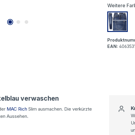
Weitere Far
MAC Ric
Produktnum
EAN:
406353
nkelblau verwaschen
K
 der
MAC Rich
Slim ausmachen. Die verkürzte
Wi
nten Aussehen.
U
u