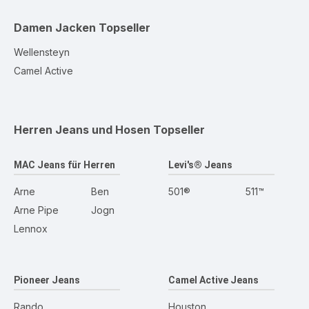
Damen Jacken
Topseller
Wellensteyn
Camel Active
Herren Jeans und Hosen
Topseller
MAC Jeans für Herren
Levi's® Jeans
Arne
Ben
501®
511™
Arne Pipe
Jogn
Lennox
Pioneer Jeans
Camel Active Jeans
Rando
Houston