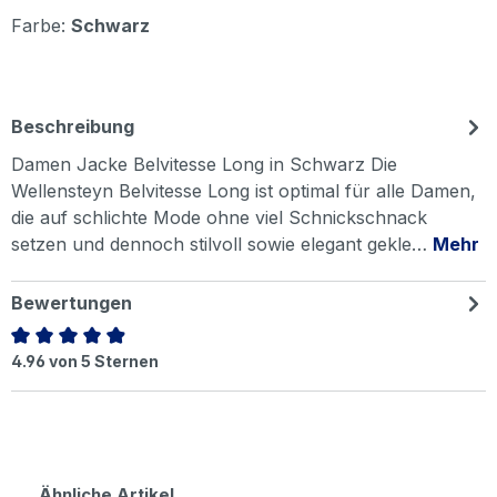
Farbe:
Schwarz
Beschreibung
Damen Jacke Belvitesse Long in Schwarz Die
Wellensteyn Belvitesse Long ist optimal für alle Damen,
die auf schlichte Mode ohne viel Schnickschnack
setzen und dennoch stilvoll sowie elegant gekle…
Mehr
Bewertungen
Durchschnittliche Bewertung von 4.96 von 5 Sternen
4.96 von 5 Sternen
Produktgalerie überspringen
Ähnliche Artikel