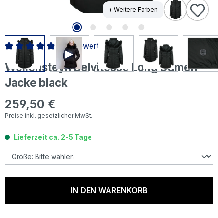
+ Weitere Farben
12 Bewertungen
Durchschnittliche Bewertung von 4.96 von 5 Sternen
Wellensteyn Belvitesse Long Damen
Jacke black
259,50 €
Regulärer Preis:
Preise inkl. gesetzlicher MwSt.
Lieferzeit ca. 2-5 Tage
IN DEN WARENKORB