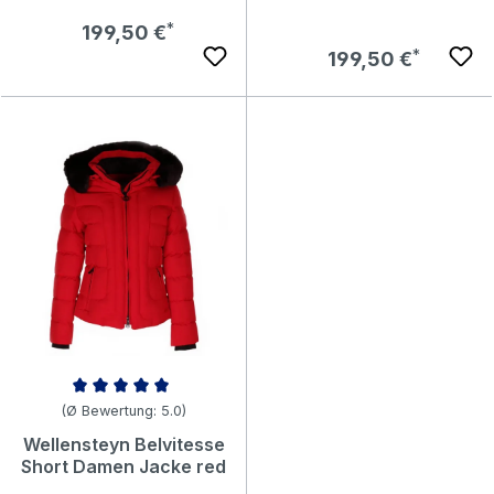
Regulärer Preis:
199,50 €
Regulärer Preis:
199,50 €
Durchschnittliche Bewertung von 5 von 5 Sternen
(Ø Bewertung: 5.0)
Wellensteyn Belvitesse
Short Damen Jacke red