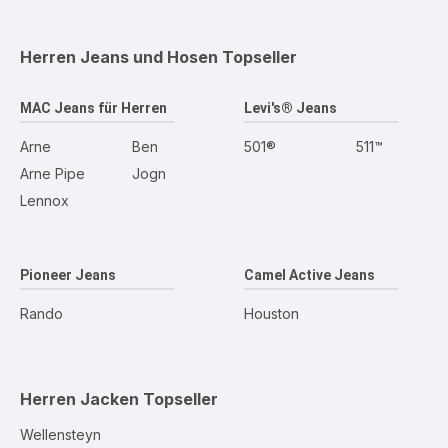
Herren Jeans und Hosen
Topseller
MAC Jeans für Herren
Levi's® Jeans
Arne
Ben
501®
511™
Arne Pipe
Jogn
Lennox
Pioneer Jeans
Camel Active Jeans
Rando
Houston
Herren Jacken
Topseller
Wellensteyn