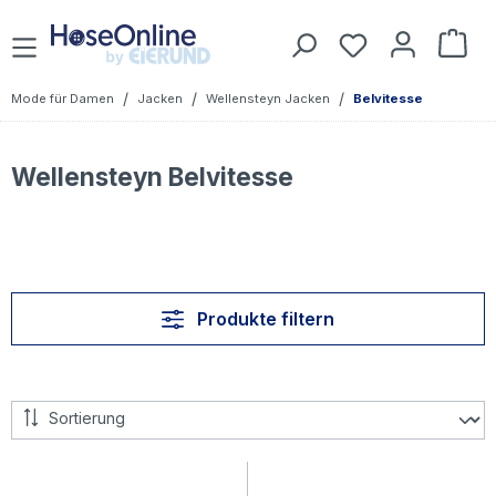
Zum Hauptinhalt springen
Du hast 0 Prod
War
/
/
/
Mode für Damen
Jacken
Wellensteyn Jacken
Belvitesse
Wellensteyn Belvitesse
Produkte filtern