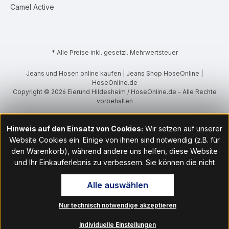
Camel Active
* Alle Preise inkl. gesetzl. Mehrwertsteuer
Jeans und Hosen online kaufen | Jeans Shop HoseOnline |
HoseOnline.de
Copyright © 2026 Eierund Hildesheim / HoseOnline.de - Alle Rechte
vorbehalten
Hinweis auf den Einsatz von Cookies:
Wir setzen auf unserer
Website Cookies ein. Einige von ihnen sind notwendig (z.B. für
den Warenkorb), während andere uns helfen, diese Website
und Ihr Einkauferlebnis zu verbessern. Sie können die nicht
notwendigen Cookies mit Klick auf „OK“ akzeptieren oder per
Alle auswählen
Klick auf "Nur technisch notwendige akzeptieren" ablehnen. Den
Zugang zu den Cookie-Einstellungen finden Sie im Fußbereich
Nur technisch notwendige akzeptieren
unserer Website im Menüpunkt „Informationen“. Dort können Sie
die Einstellungen jederzeit ändern.
Individuelle Einstellungen