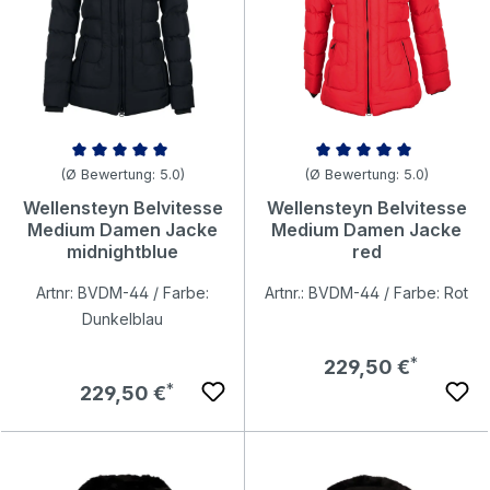
Durchschnittliche Bewertung von 5 von 5 Sternen
Durchschnittliche Bewertung v
(Ø Bewertung: 5.0)
(Ø Bewertung: 5.0)
Wellensteyn Belvitesse
Wellensteyn Belvitesse
Medium Damen Jacke
Medium Damen Jacke
midnightblue
red
Artnr: BVDM-44 / Farbe:
Artnr.: BVDM-44 / Farbe: Rot
Dunkelblau
Regulärer Preis:
229,50 €
Regulärer Preis:
229,50 €