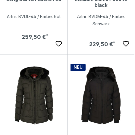
black
Artnr: BVDL-44 / Farbe: Rot
Artnr: BVDM-44 / Farbe:
Schwarz
Regulärer Preis:
259,50 €
Regulärer Preis:
229,50 €
NEU