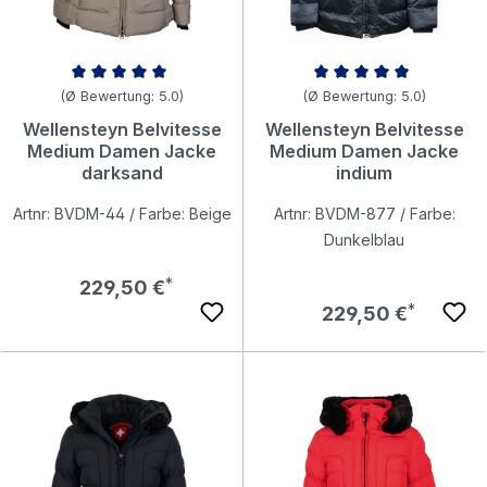
Durchschnittliche Bewertung von 5 von 5 Sternen
Durchschnittliche Bewertung v
(Ø Bewertung: 5.0)
(Ø Bewertung: 5.0)
Wellensteyn Belvitesse
Wellensteyn Belvitesse
Medium Damen Jacke
Medium Damen Jacke
darksand
indium
Artnr: BVDM-44 / Farbe: Beige
Artnr: BVDM-877 / Farbe:
Dunkelblau
Regulärer Preis:
229,50 €
Regulärer Preis:
229,50 €