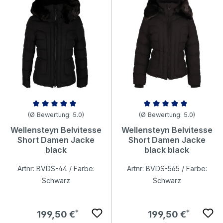
Durchschnittliche Bewertung von 5 von 5 Sternen
Durchschnittliche Bewertung v
(Ø Bewertung: 5.0)
(Ø Bewertung: 5.0)
Wellensteyn Belvitesse
Wellensteyn Belvitesse
Short Damen Jacke
Short Damen Jacke
black
black black
Artnr: BVDS-44 / Farbe:
Artnr: BVDS-565 / Farbe:
Schwarz
Schwarz
Regulärer Preis:
Regulärer Preis:
199,50 €
199,50 €