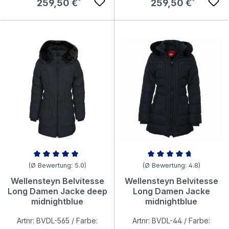
Regulärer Preis:
Regulärer Preis:
259,50 €
259,50 €
Durchschnittliche Bewertung von 5 von 5 Sternen
Durchschnittliche Bewertung v
(Ø Bewertung: 5.0)
(Ø Bewertung: 4.8)
Wellensteyn Belvitesse
Wellensteyn Belvitesse
Long Damen Jacke deep
Long Damen Jacke
midnightblue
midnightblue
Artnr: BVDL-565 / Farbe:
Artnr: BVDL-44 / Farbe: