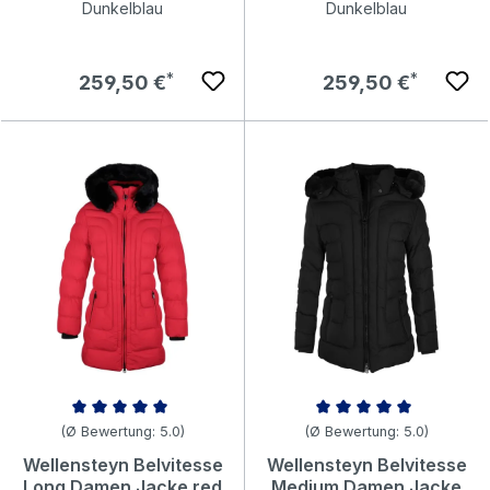
Dunkelblau
Dunkelblau
Regulärer Preis:
Regulärer Preis:
259,50 €
259,50 €
Durchschnittliche Bewertung von 5 von 5 Sternen
Durchschnittliche Bewertung v
(Ø Bewertung: 5.0)
(Ø Bewertung: 5.0)
Wellensteyn Belvitesse
Wellensteyn Belvitesse
Long Damen Jacke red
Medium Damen Jacke