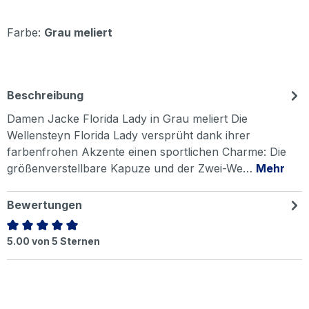
Farbe:
Grau meliert
Beschreibung
Damen Jacke Florida Lady in Grau meliert Die
Wellensteyn Florida Lady versprüht dank ihrer
farbenfrohen Akzente einen sportlichen Charme: Die
größenverstellbare Kapuze und der Zwei-We…
Mehr
Bewertungen
Durchschnittliche Bewertung von 5 von 5 Sternen
5.00 von 5 Sternen