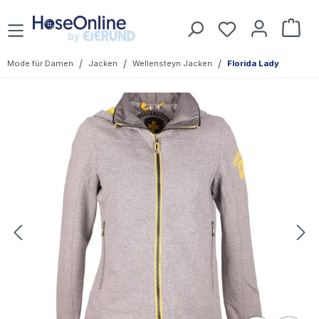
Zum Hauptinhalt springen
Du hast 0 Prod
War
/
/
/
Mode für Damen
Jacken
Wellensteyn Jacken
Florida Lady
Bildergalerie überspringen