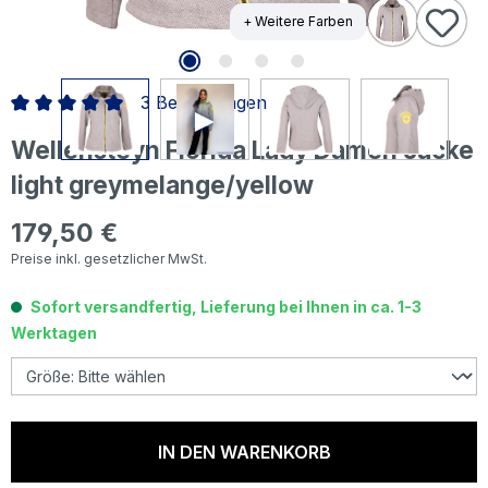
+ Weitere Farben
3 Bewertungen
Durchschnittliche Bewertung von 5 von 5 Sternen
Wellensteyn Florida Lady Damen Jacke
light greymelange/yellow
179,50 €
Regulärer Preis:
Preise inkl. gesetzlicher MwSt.
Sofort versandfertig, Lieferung bei Ihnen in ca. 1-3
Werktagen
IN DEN WARENKORB