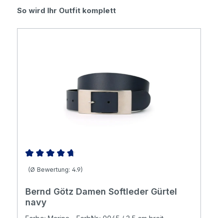
Produktgalerie überspringen
So wird Ihr Outfit komplett
Durchschnittliche Bewertung von 4.86 von 5 Sternen
(Ø Bewertung: 4.9)
Bernd Götz Damen Softleder Gürtel
navy