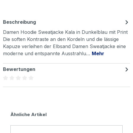
Beschreibung
Damen Hoodie Sweatjacke Kala in Dunkelblau mit Print
Die soften Kontraste an den Kordeln und die lässige
Kapuze verleihen der Elbsand Damen Sweatjacke eine
moderne und entspannte Ausstrahlu…
Mehr
Bewertungen
Durchschnittliche Bewertung von 0 von 5 Sternen
Produktgalerie überspringen
Ähnliche Artikel