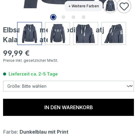
+ Weitere Farben
Elbsand Damen Hoodie Sweatjacke
Kala coldwater
99,99 €
Regulärer Preis:
Preise inkl. gesetzlicher MwSt.
Lieferzeit ca. 2-5 Tage
IN DEN WARENKORB
Farbe:
Dunkelblau mit Print