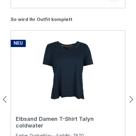
Produktgalerie überspringen
So wird Ihr Outfit komplett
NEU
Elbsand Damen T-Shirt Talyn
coldwater
Farbe: Dunkelblau - FarbNr.: 7870